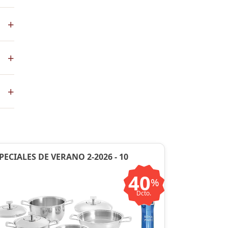
+
 de
+
co
+
ste
ntos
PECIALES DE VERANO 2-2026 - 10
40
%
Dcto.