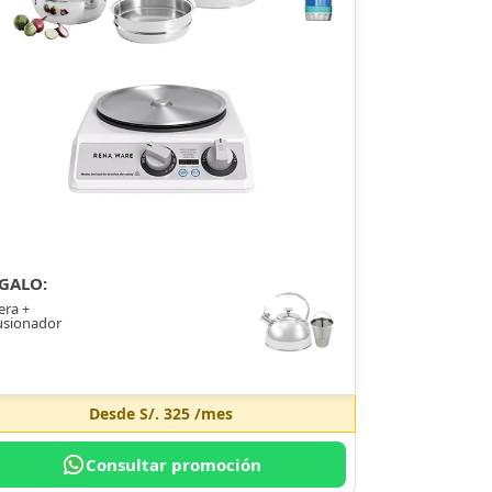
GALO:
era +
usionador
Desde
S/. 325
/mes
Consultar promoción