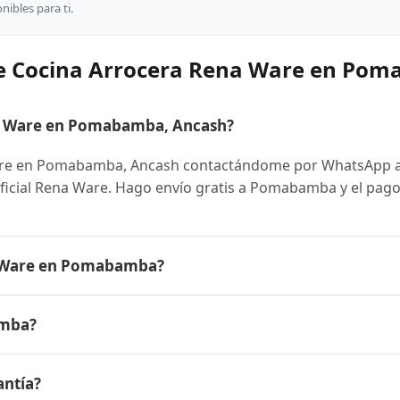
ibles para ti.
re Cocina Arrocera Rena Ware en Po
a Ware en Pomabamba, Ancash?
are en Pomabamba, Ancash contactándome por WhatsApp a
 oficial Rena Ware. Hago envío gratis a Pomabamba y el pago
a Ware en Pomabamba?
s el mismo en todo el Perú. Contáctame por WhatsApp para
amba?
nibles y facilidades de pago en cuotas desde el 10% de inic
ra Rena Ware a Pomabamba, Ancash y a todo el Perú. El pa
antía?