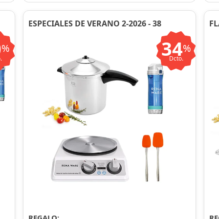
ESPECIALES DE VERANO 2-2026 - 38
FL
0
34
%
%
.
Dcto.
REGALO:
RE