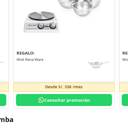
REGALO:
RE
Wok Rena Ware
Wo
Desde
S/. 336
/mes
Consultar promoción
amba