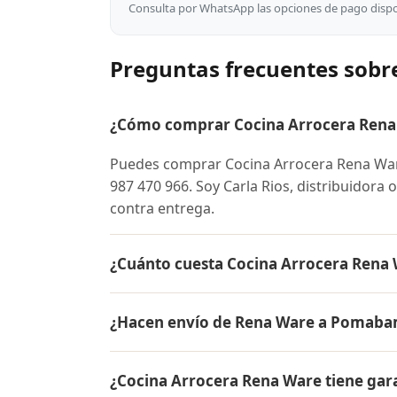
Consulta por WhatsApp las opciones de pago dispon
Preguntas frecuentes sob
¿Cómo comprar Cocina Arrocera Ren
Puedes comprar Cocina Arrocera Rena W
987 470 966. Soy Carla Rios, distribuidora
contra entrega.
¿Cuánto cuesta Cocina Arrocera Ren
El precio de Cocina Arrocera Rena Ware e
¿Hacen envío de Rena Ware a Pomab
conocer el precio actual, promociones dispo
Sí, hacemos envío gratis de Cocina Arroce
¿Cocina Arrocera Rena Ware tiene gar
es contra entrega.