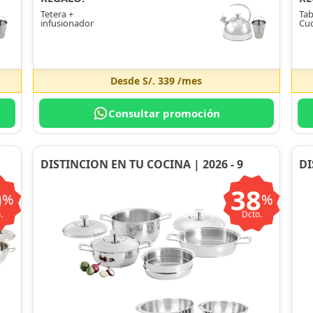
Tetera +
Tab
infusionador
Cuc
Desde
S/. 339
/mes
Consultar promoción
DISTINCION EN TU COCINA | 2026 - 9
DI
0
38
%
%
.
Dcto.