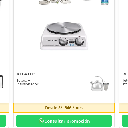
REGALO:
RE
Tetera +
Tet
infusionador
inf
Desde
S/. 546
/mes
Consultar promoción