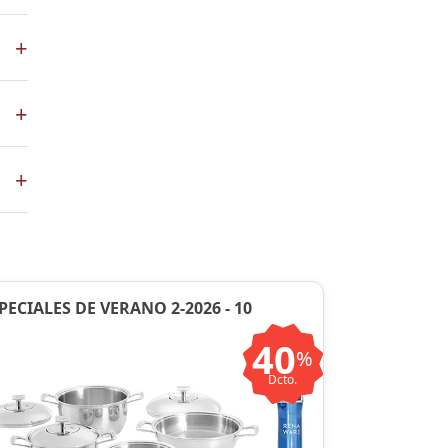
+
 de
+
co
+
ste
ntos
PECIALES DE VERANO 2-2026 - 10
40
%
Dcto.