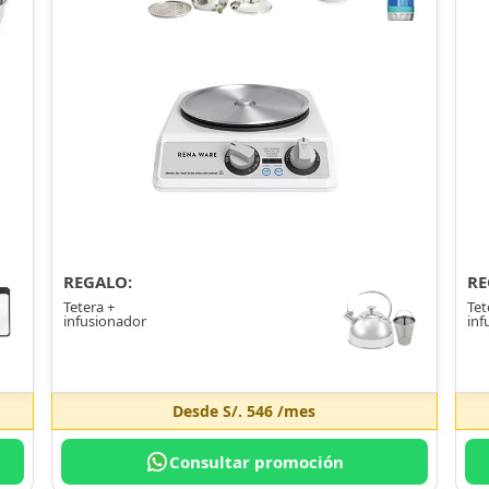
REGALO:
RE
Tetera +
Tet
infusionador
inf
Desde
S/. 546
/mes
Consultar promoción