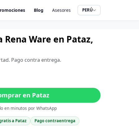
romociones
Blog
Asesores
PERÚ
a Rena Ware en Pataz,
ertad. Pago contra entrega.
mprar en Pataz
do en minutos por WhatsApp
gratis a Pataz
Pago contraentrega