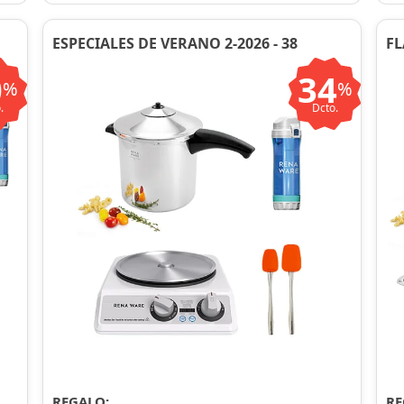
ESPECIALES DE VERANO 2-2026 - 38
FL
0
34
%
%
.
Dcto.
REGALO:
RE