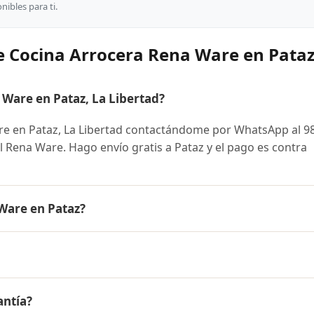
ibles para ti.
e Cocina Arrocera Rena Ware en Pata
Ware en Pataz, La Libertad?
e en Pataz, La Libertad contactándome por WhatsApp al 9
ial Rena Ware. Hago envío gratis a Pataz y el pago es contra
Ware en Pataz?
s el mismo en todo el Perú. Contáctame por WhatsApp para
nibles y facilidades de pago en cuotas desde el 10% de inic
 Rena Ware a Pataz, La Libertad y a todo el Perú. El pago e
antía?