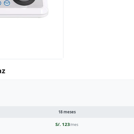
az
18 meses
S/. 123
/mes