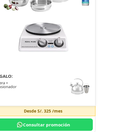
GALO:
era +
usionador
Desde
S/. 325
/mes
Consultar promoción