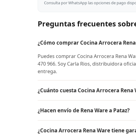
Consulta por WhatsApp las opciones de pago dispon
Preguntas frecuentes sobr
¿Cómo comprar Cocina Arrocera Rena 
Puedes comprar Cocina Arrocera Rena War
470 966. Soy Carla Rios, distribuidora ofic
entrega.
¿Cuánto cuesta Cocina Arrocera Rena 
El precio de Cocina Arrocera Rena Ware e
¿Hacen envío de Rena Ware a Pataz?
conocer el precio actual, promociones dispo
Sí, hacemos envío gratis de Cocina Arrocera
¿Cocina Arrocera Rena Ware tiene gar
contra entrega.