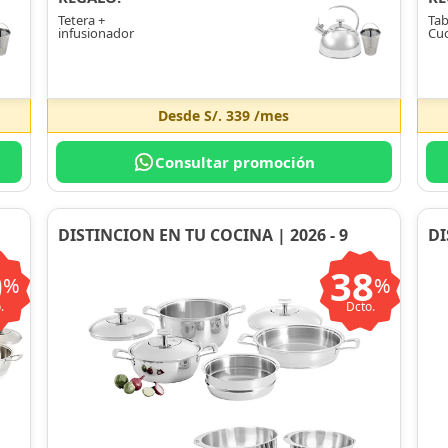
Tetera +
Tab
infusionador
Cuc
Desde
S/. 339
/mes
Consultar promoción
DISTINCION EN TU COCINA | 2026 - 9
DI
0
38
%
%
.
Dcto.