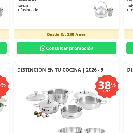
Tetera +
Tab
infusionador
Cuc
Desde
S/. 339
/mes
Consultar promoción
DISTINCION EN TU COCINA | 2026 - 9
DI
0
38
%
%
.
Dcto.