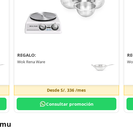
REGALO:
RE
Wok Rena Ware
Wo
Desde
S/. 336
/mes
Consultar promoción
imu