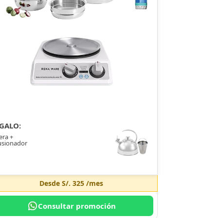
GALO:
era +
usionador
Desde
S/. 325
/mes
Consultar promoción