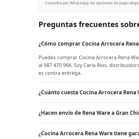
Consulta por WhatsApp las opciones de pago dispon
Preguntas frecuentes sobr
¿Cómo comprar Cocina Arrocera Rena 
Puedes comprar Cocina Arrocera Rena Wa
al 987 470 966. Soy Carla Rios, distribuido
es contra entrega.
¿Cuánto cuesta Cocina Arrocera Rena
El precio de Cocina Arrocera Rena Ware e
¿Hacen envío de Rena Ware a Gran Ch
conocer el precio actual, promociones dispo
Sí, hacemos envío gratis de Cocina Arrocer
¿Cocina Arrocera Rena Ware tiene gar
pago es contra entrega.