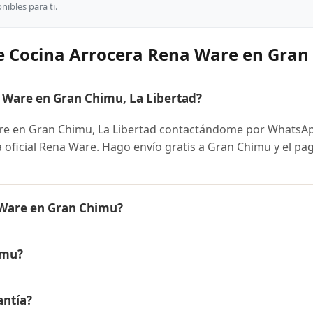
ibles para ti.
e Cocina Arrocera Rena Ware en Gra
Ware en Gran Chimu, La Libertad?
re en Gran Chimu, La Libertad contactándome por WhatsA
ra oficial Rena Ware. Hago envío gratis a Gran Chimu y el pa
 Ware en Gran Chimu?
s el mismo en todo el Perú. Contáctame por WhatsApp para
imu?
nibles y facilidades de pago en cuotas desde el 10% de inic
a Rena Ware a Gran Chimu, La Libertad y a todo el Perú. El
antía?