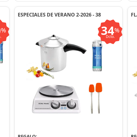
ESPECIALES DE VERANO 2-2026 - 38
FL
0
34
%
%
.
Dcto.
REGALO:
RE