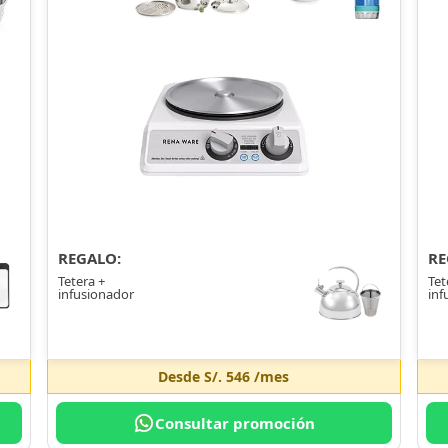
REGALO:
RE
Tetera +
Tet
infusionador
inf
Desde
S/. 546
/mes
Consultar promoción