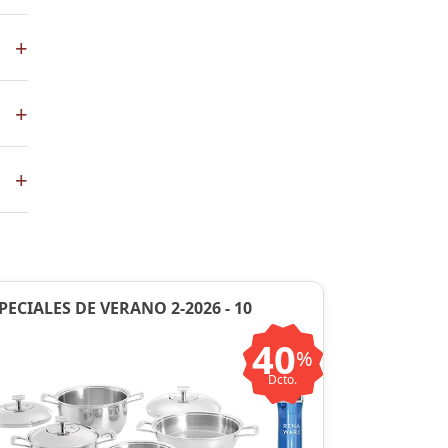
+
 de
+
co
+
ste
ntos
PECIALES DE VERANO 2-2026 - 10
40
%
Dcto.