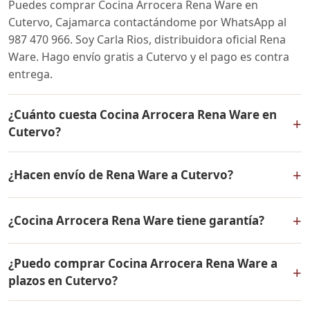
Puedes comprar Cocina Arrocera Rena Ware en
Cutervo, Cajamarca contactándome por WhatsApp al
987 470 966. Soy Carla Rios, distribuidora oficial Rena
Ware. Hago envío gratis a Cutervo y el pago es contra
entrega.
¿Cuánto cuesta Cocina Arrocera Rena Ware en
+
Cutervo?
El precio de Cocina Arrocera Rena Ware es el mismo en
+
¿Hacen envío de Rena Ware a Cutervo?
todo el Perú. Contáctame por WhatsApp para conocer
el precio actual, promociones disponibles y facilidades
Sí, hacemos envío gratis de Cocina Arrocera Rena Ware
de pago en cuotas desde el 10% de inicial.
+
¿Cocina Arrocera Rena Ware tiene garantía?
a Cutervo, Cajamarca y a todo el Perú. El pago es contra
entrega.
Sí, Cocina Arrocera Rena Ware tiene garantía de por
¿Puedo comprar Cocina Arrocera Rena Ware a
vida contra defectos de fabricación. Todos los
+
plazos en Cutervo?
productos Rena Ware están fabricados en acero
inoxidable quirúrgico 18/10 de la más alta calidad.
Sí, puedes adquirir Cocina Arrocera Rena Ware con solo