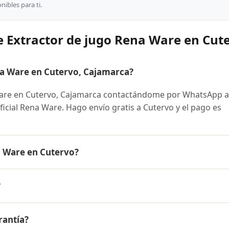
ibles para ti.
e Extractor de jugo Rena Ware en Cut
a Ware en Cutervo, Cajamarca?
are en Cutervo, Cajamarca contactándome por WhatsApp a
oficial Rena Ware. Hago envío gratis a Cutervo y el pago es
a Ware en Cutervo?
 es el mismo en todo el Perú. Contáctame por WhatsApp par
?
nibles y facilidades de pago en cuotas desde el 10% de inic
ugo Rena Ware a Cutervo, Cajamarca y a todo el Perú. El pag
rantía?