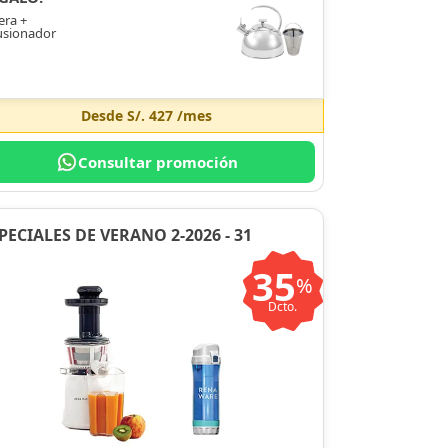
era +
usionador
Desde
S/. 427
/mes
Consultar promoción
PECIALES DE VERANO 2-2026 - 31
35
%
Dcto.