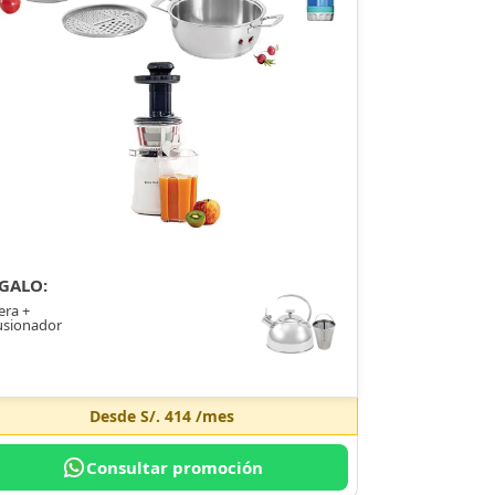
GALO:
era +
usionador
Desde
S/. 414
/mes
Consultar promoción