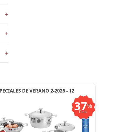
+
s
+
co
+
ste
ntos
PECIALES DE VERANO 2-2026 - 12
37
%
Dcto.