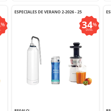
ESPECIALES DE VERANO 2-2026 - 25
ES
3
34
%
%
.
Dcto.
REGALO:
RE