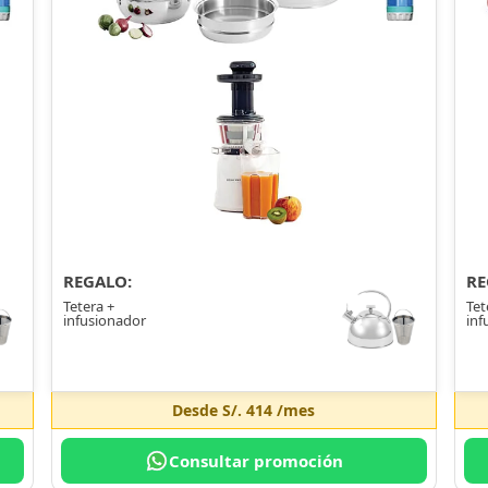
REGALO:
RE
Tetera +
Tet
infusionador
inf
Desde
S/. 414
/mes
Consultar promoción