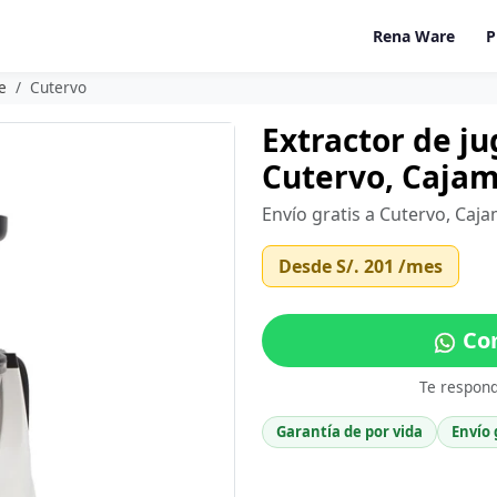
Rena Ware
P
e
Cutervo
Extractor de j
Cutervo, Caja
Envío gratis a Cutervo, Caj
Desde
S/. 201
/mes
Com
Te respon
Garantía de por vida
Envío 