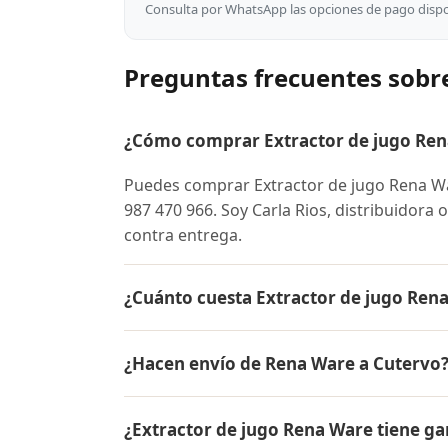
Consulta por WhatsApp las opciones de pago dispon
Preguntas frecuentes sobr
¿Cómo comprar Extractor de jugo Ren
Puedes comprar Extractor de jugo Rena W
987 470 966. Soy Carla Rios, distribuidora 
contra entrega.
¿Cuánto cuesta Extractor de jugo Ren
El precio de Extractor de jugo Rena Ware
¿Hacen envío de Rena Ware a Cutervo
conocer el precio actual, promociones dispo
Sí, hacemos envío gratis de Extractor de j
¿Extractor de jugo Rena Ware tiene ga
contra entrega.