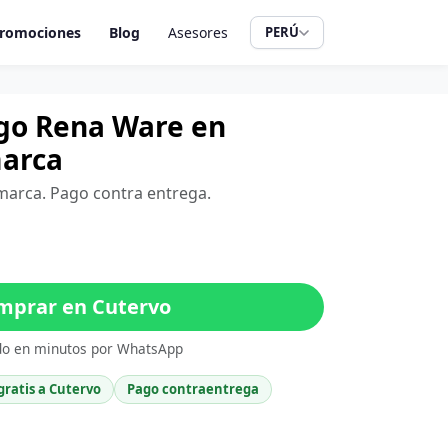
romociones
Blog
Asesores
PERÚ
ugo Rena Ware en
marca
amarca. Pago contra entrega.
prar en Cutervo
do en minutos por WhatsApp
gratis a Cutervo
Pago contraentrega