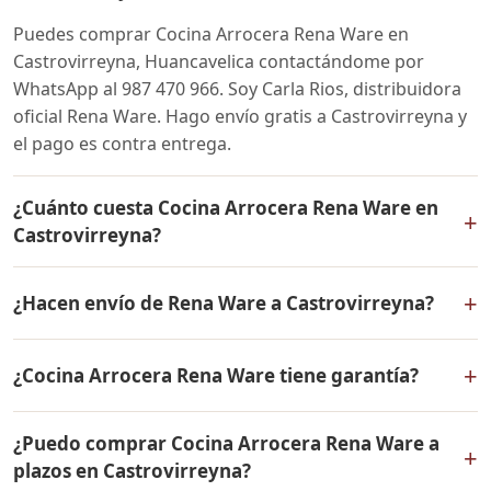
Puedes comprar Cocina Arrocera Rena Ware en
Castrovirreyna, Huancavelica contactándome por
WhatsApp al 987 470 966. Soy Carla Rios, distribuidora
oficial Rena Ware. Hago envío gratis a Castrovirreyna y
el pago es contra entrega.
¿Cuánto cuesta Cocina Arrocera Rena Ware en
+
Castrovirreyna?
El precio de Cocina Arrocera Rena Ware es el mismo en
+
¿Hacen envío de Rena Ware a Castrovirreyna?
todo el Perú. Contáctame por WhatsApp para conocer
el precio actual, promociones disponibles y facilidades
Sí, hacemos envío gratis de Cocina Arrocera Rena Ware
de pago en cuotas desde el 10% de inicial.
+
¿Cocina Arrocera Rena Ware tiene garantía?
a Castrovirreyna, Huancavelica y a todo el Perú. El pago
es contra entrega.
Sí, Cocina Arrocera Rena Ware tiene garantía de por
¿Puedo comprar Cocina Arrocera Rena Ware a
vida contra defectos de fabricación. Todos los
+
plazos en Castrovirreyna?
productos Rena Ware están fabricados en acero