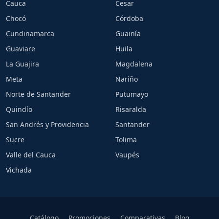
Cauca
Cesar
Chocó
Córdoba
Cundinamarca
Guainía
Guaviare
Huila
La Guajira
Magdalena
Meta
Nariño
Norte de Santander
Putumayo
Quindío
Risaralda
San Andrés y Providencia
Santander
Sucre
Tolima
Valle del Cauca
Vaupés
Vichada
Catálogo
Promociones
Comparativas
Blog