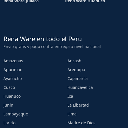
Rena Ware Juliaca
Rena Ware Huánuco
Rena Ware en todo el Peru
Envio gratis y pago contra entrega a nivel nacional
Amazonas
Ancash
Apurimac
Arequipa
Ayacucho
Cajamarca
Cusco
Huancavelica
Huanuco
Ica
Junin
La Libertad
Lambayeque
Lima
Loreto
Madre de Dios