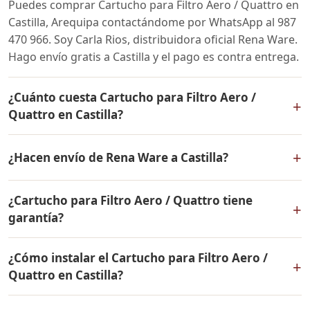
Puedes comprar Cartucho para Filtro Aero / Quattro en
Castilla, Arequipa contactándome por WhatsApp al 987
470 966. Soy Carla Rios, distribuidora oficial Rena Ware.
Hago envío gratis a Castilla y el pago es contra entrega.
¿Cuánto cuesta Cartucho para Filtro Aero /
+
Quattro en Castilla?
El precio de Cartucho para Filtro Aero / Quattro es el
+
¿Hacen envío de Rena Ware a Castilla?
mismo en todo el Perú. Contáctame por WhatsApp para
conocer el precio actual, promociones disponibles y
Sí, hacemos envío gratis de Cartucho para Filtro Aero /
facilidades de pago en cuotas desde el 10% de inicial.
¿Cartucho para Filtro Aero / Quattro tiene
Quattro a Castilla, Arequipa y a todo el Perú. El pago es
+
garantía?
contra entrega.
Sí, Cartucho para Filtro Aero / Quattro tiene garantía de
¿Cómo instalar el Cartucho para Filtro Aero /
por vida contra defectos de fabricación. Todos los
+
Quattro en Castilla?
productos Rena Ware están fabricados en acero
inoxidable quirúrgico 18/10 de la más alta calidad.
El Cartucho para Filtro Aero / Quattro se instala