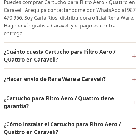
Puedes comprar Cartucho para Filtro Aero / Quattro en
Caraveli, Arequipa contactándome por WhatsApp al 987
470 966. Soy Carla Rios, distribuidora oficial Rena Ware.
Hago envío gratis a Caraveli y el pago es contra
entrega.
¿Cuánto cuesta Cartucho para Filtro Aero /
+
Quattro en Caraveli?
El precio de Cartucho para Filtro Aero / Quattro es el
+
¿Hacen envío de Rena Ware a Caraveli?
mismo en todo el Perú. Contáctame por WhatsApp para
conocer el precio actual, promociones disponibles y
Sí, hacemos envío gratis de Cartucho para Filtro Aero /
facilidades de pago en cuotas desde el 10% de inicial.
¿Cartucho para Filtro Aero / Quattro tiene
Quattro a Caraveli, Arequipa y a todo el Perú. El pago es
+
garantía?
contra entrega.
Sí, Cartucho para Filtro Aero / Quattro tiene garantía de
¿Cómo instalar el Cartucho para Filtro Aero /
por vida contra defectos de fabricación. Todos los
+
Quattro en Caraveli?
productos Rena Ware están fabricados en acero