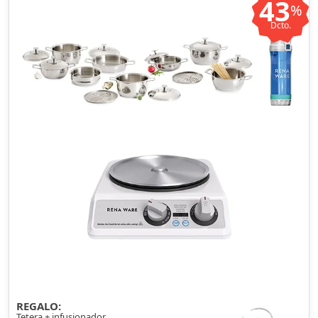
43
%
Dcto.
REGALO:
Tetera + infusionador