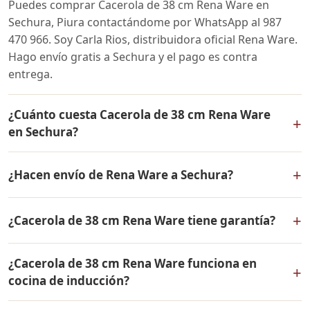
Puedes comprar Cacerola de 38 cm Rena Ware en
Sechura, Piura contactándome por WhatsApp al 987
470 966. Soy Carla Rios, distribuidora oficial Rena Ware.
Hago envío gratis a Sechura y el pago es contra
entrega.
¿Cuánto cuesta Cacerola de 38 cm Rena Ware
+
en Sechura?
El precio de Cacerola de 38 cm Rena Ware es el mismo
+
¿Hacen envío de Rena Ware a Sechura?
en todo el Perú. Contáctame por WhatsApp para
conocer el precio actual, promociones disponibles y
Sí, hacemos envío gratis de Cacerola de 38 cm Rena
facilidades de pago en cuotas desde el 10% de inicial.
+
¿Cacerola de 38 cm Rena Ware tiene garantía?
Ware a Sechura, Piura y a todo el Perú. El pago es
contra entrega.
Sí, Cacerola de 38 cm Rena Ware tiene garantía de por
¿Cacerola de 38 cm Rena Ware funciona en
vida contra defectos de fabricación. Todos los
+
cocina de inducción?
productos Rena Ware están fabricados en acero
inoxidable quirúrgico 18/10 de la más alta calidad.
Sí, Cacerola de 38 cm Rena Ware es compatible con