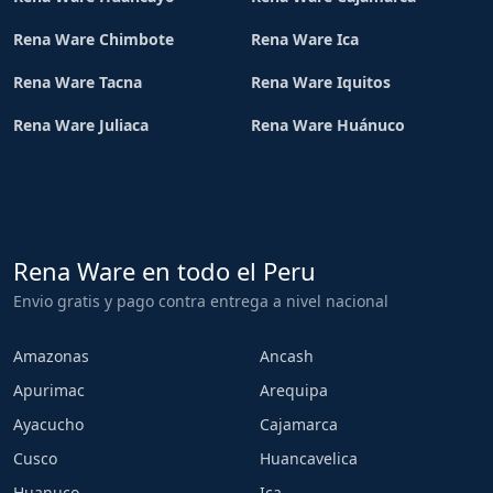
Rena Ware Chimbote
Rena Ware Ica
Rena Ware Tacna
Rena Ware Iquitos
Rena Ware Juliaca
Rena Ware Huánuco
Rena Ware en todo el Peru
Envio gratis y pago contra entrega a nivel nacional
Amazonas
Ancash
Apurimac
Arequipa
Ayacucho
Cajamarca
Cusco
Huancavelica
Huanuco
Ica