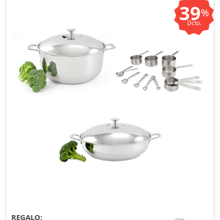
39
%
Dcto.
REGALO: