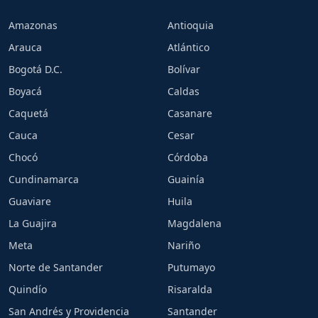
Amazonas
Antioquia
Arauca
Atlántico
Bogotá D.C.
Bolívar
Boyacá
Caldas
Caquetá
Casanare
Cauca
Cesar
Chocó
Córdoba
Cundinamarca
Guainía
Guaviare
Huila
La Guajira
Magdalena
Meta
Nariño
Norte de Santander
Putumayo
Quindío
Risaralda
San Andrés y Providencia
Santander