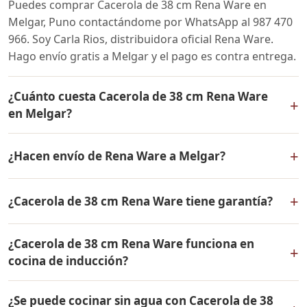
Puedes comprar Cacerola de 38 cm Rena Ware en
Melgar, Puno contactándome por WhatsApp al 987 470
966. Soy Carla Rios, distribuidora oficial Rena Ware.
Hago envío gratis a Melgar y el pago es contra entrega.
¿Cuánto cuesta Cacerola de 38 cm Rena Ware
+
en Melgar?
El precio de Cacerola de 38 cm Rena Ware es el mismo
+
¿Hacen envío de Rena Ware a Melgar?
en todo el Perú. Contáctame por WhatsApp para
conocer el precio actual, promociones disponibles y
Sí, hacemos envío gratis de Cacerola de 38 cm Rena
facilidades de pago en cuotas desde el 10% de inicial.
+
¿Cacerola de 38 cm Rena Ware tiene garantía?
Ware a Melgar, Puno y a todo el Perú. El pago es contra
entrega.
Sí, Cacerola de 38 cm Rena Ware tiene garantía de por
¿Cacerola de 38 cm Rena Ware funciona en
vida contra defectos de fabricación. Todos los
+
cocina de inducción?
productos Rena Ware están fabricados en acero
inoxidable quirúrgico 18/10 de la más alta calidad.
Sí, Cacerola de 38 cm Rena Ware es compatible con
¿Se puede cocinar sin agua con Cacerola de 38
todo tipo de cocinas: gas, eléctrica, inducción y horno.