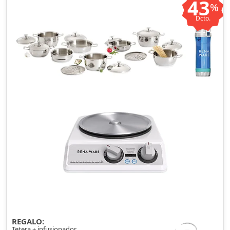
43
%
Dcto.
REGALO:
Tetera + infusionador