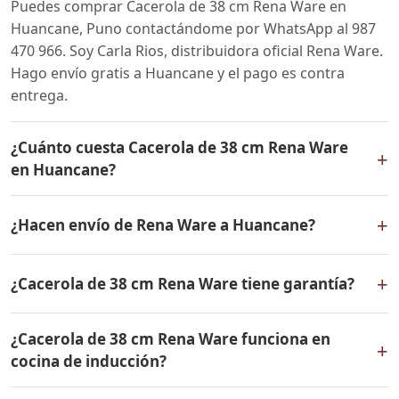
Puedes comprar Cacerola de 38 cm Rena Ware en
Huancane, Puno contactándome por WhatsApp al 987
470 966. Soy Carla Rios, distribuidora oficial Rena Ware.
Hago envío gratis a Huancane y el pago es contra
entrega.
¿Cuánto cuesta Cacerola de 38 cm Rena Ware
+
en Huancane?
El precio de Cacerola de 38 cm Rena Ware es el mismo
+
¿Hacen envío de Rena Ware a Huancane?
en todo el Perú. Contáctame por WhatsApp para
conocer el precio actual, promociones disponibles y
Sí, hacemos envío gratis de Cacerola de 38 cm Rena
facilidades de pago en cuotas desde el 10% de inicial.
+
¿Cacerola de 38 cm Rena Ware tiene garantía?
Ware a Huancane, Puno y a todo el Perú. El pago es
contra entrega.
Sí, Cacerola de 38 cm Rena Ware tiene garantía de por
¿Cacerola de 38 cm Rena Ware funciona en
vida contra defectos de fabricación. Todos los
+
cocina de inducción?
productos Rena Ware están fabricados en acero
inoxidable quirúrgico 18/10 de la más alta calidad.
Sí, Cacerola de 38 cm Rena Ware es compatible con