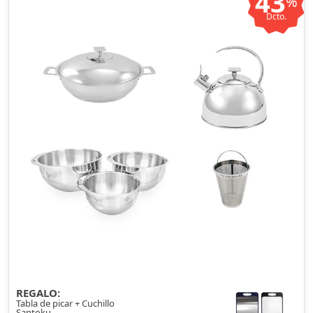
43
%
Dcto.
REGALO:
Tabla de picar + Cuchillo
Santoku