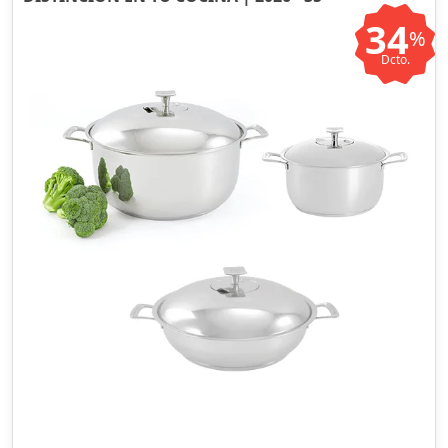
34
%
Dcto.