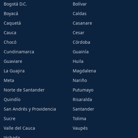
Bogotá D.C.
Bolívar
Boyacá
Caldas
Caquetá
Casanare
Cauca
Cesar
Chocó
Córdoba
Cundinamarca
Guainía
Guaviare
Huila
La Guajira
Magdalena
Meta
Nariño
Norte de Santander
Putumayo
Quindío
Risaralda
San Andrés y Providencia
Santander
Sucre
Tolima
Valle del Cauca
Vaupés
Vichada