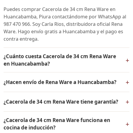
Puedes comprar Cacerola de 34 cm Rena Ware en
Huancabamba, Piura contactándome por WhatsApp al
987 470 966. Soy Carla Rios, distribuidora oficial Rena
Ware. Hago envío gratis a Huancabamba y el pago es
contra entrega.
¿Cuánto cuesta Cacerola de 34 cm Rena Ware
+
en Huancabamba?
El precio de Cacerola de 34 cm Rena Ware es el mismo
+
¿Hacen envío de Rena Ware a Huancabamba?
en todo el Perú. Contáctame por WhatsApp para
conocer el precio actual, promociones disponibles y
Sí, hacemos envío gratis de Cacerola de 34 cm Rena
facilidades de pago en cuotas desde el 10% de inicial.
+
¿Cacerola de 34 cm Rena Ware tiene garantía?
Ware a Huancabamba, Piura y a todo el Perú. El pago es
contra entrega.
Sí, Cacerola de 34 cm Rena Ware tiene garantía de por
¿Cacerola de 34 cm Rena Ware funciona en
vida contra defectos de fabricación. Todos los
+
cocina de inducción?
productos Rena Ware están fabricados en acero