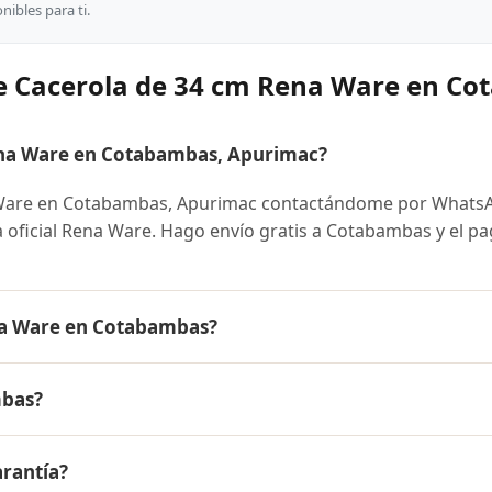
ibles para ti.
e Cacerola de 34 cm Rena Ware en C
na Ware en Cotabambas, Apurimac?
 Ware en Cotabambas, Apurimac contactándome por Whats
ra oficial Rena Ware. Hago envío gratis a Cotabambas y el p
na Ware en Cotabambas?
 es el mismo en todo el Perú. Contáctame por WhatsApp pa
mbas?
nibles y facilidades de pago en cuotas desde el 10% de inic
4 cm Rena Ware a Cotabambas, Apurimac y a todo el Perú. El
arantía?