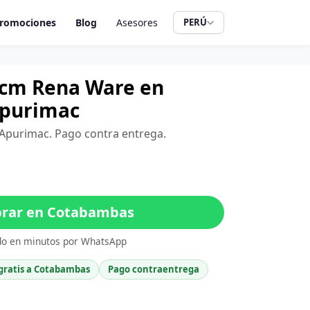
romociones
Blog
Asesores
PERÚ
 cm Rena Ware en
Apurimac
 Apurimac. Pago contra entrega.
rar en Cotabambas
do en minutos por WhatsApp
 gratis a Cotabambas
Pago contraentrega