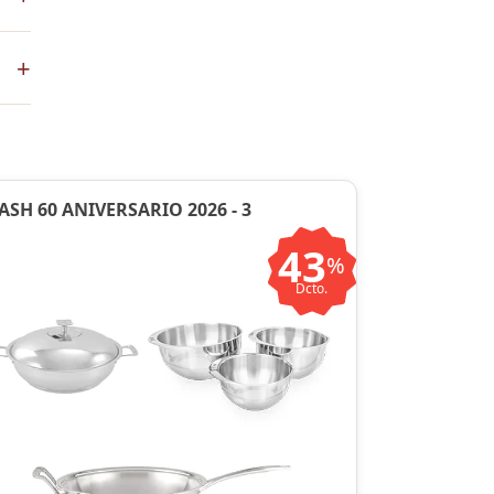
+
en
ASH 60 ANIVERSARIO 2026 - 3
43
%
Dcto.