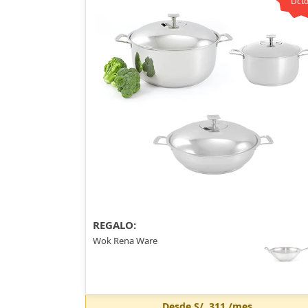
Dcto
REGALO:
Wok Rena Ware
Desde
S/. 311
/mes