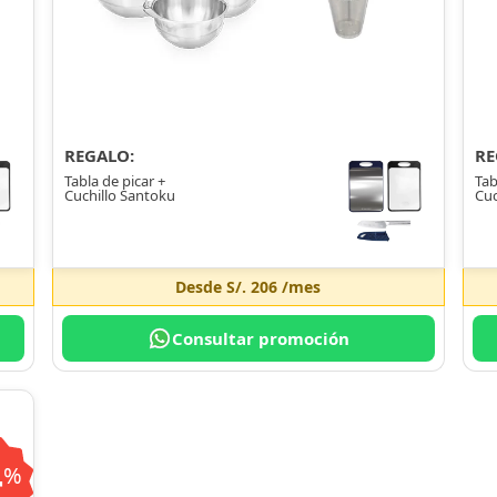
REGALO:
RE
Tabla de picar +
Tab
Cuchillo Santoku
Cuc
Desde
S/. 206
/mes
Consultar promoción
4
%