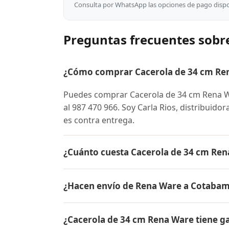
Consulta por WhatsApp las opciones de pago dispon
Preguntas frecuentes sobr
¿Cómo comprar Cacerola de 34 cm Re
Puedes comprar Cacerola de 34 cm Rena
al 987 470 966. Soy Carla Rios, distribuido
es contra entrega.
¿Cuánto cuesta Cacerola de 34 cm Re
El precio de Cacerola de 34 cm Rena Ware
¿Hacen envío de Rena Ware a Cotaba
conocer el precio actual, promociones dispo
Sí, hacemos envío gratis de Cacerola de 3
¿Cacerola de 34 cm Rena Ware tiene g
pago es contra entrega.