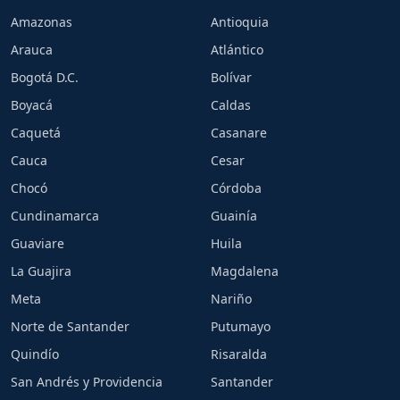
Amazonas
Antioquia
Arauca
Atlántico
Bogotá D.C.
Bolívar
Boyacá
Caldas
Caquetá
Casanare
Cauca
Cesar
Chocó
Córdoba
Cundinamarca
Guainía
Guaviare
Huila
La Guajira
Magdalena
Meta
Nariño
Norte de Santander
Putumayo
Quindío
Risaralda
San Andrés y Providencia
Santander