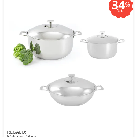
34
%
Dcto.
REGALO:
Wok Rena Ware