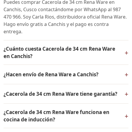
Puedes comprar Cacerola de 34 cm Rena Ware en
Canchis, Cusco contactándome por WhatsApp al 987
470 966. Soy Carla Rios, distribuidora oficial Rena Ware.
Hago envío gratis a Canchis y el pago es contra
entrega.
¿Cuánto cuesta Cacerola de 34 cm Rena Ware
+
en Canchis?
El precio de Cacerola de 34 cm Rena Ware es el mismo
+
¿Hacen envío de Rena Ware a Canchis?
en todo el Perú. Contáctame por WhatsApp para
conocer el precio actual, promociones disponibles y
Sí, hacemos envío gratis de Cacerola de 34 cm Rena
facilidades de pago en cuotas desde el 10% de inicial.
+
¿Cacerola de 34 cm Rena Ware tiene garantía?
Ware a Canchis, Cusco y a todo el Perú. El pago es
contra entrega.
Sí, Cacerola de 34 cm Rena Ware tiene garantía de por
¿Cacerola de 34 cm Rena Ware funciona en
vida contra defectos de fabricación. Todos los
+
cocina de inducción?
productos Rena Ware están fabricados en acero
inoxidable quirúrgico 18/10 de la más alta calidad.
Sí, Cacerola de 34 cm Rena Ware es compatible con