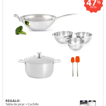
47
%
Dcto.
REGALO:
Tabla de picar + Cuchillo