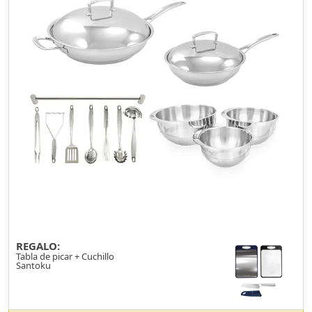
REGALO:
Tabla de picar + Cuchillo
Santoku