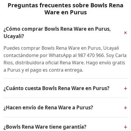
Preguntas frecuentes sobre Bowls Rena
Ware en Purus
¿Cómo comprar Bowls Rena Ware en Purus,
+
Ucayali?
Puedes comprar Bowls Rena Ware en Purus, Ucayali
contactándome por WhatsApp al 987 470 966. Soy Carla
Rios, distribuidora oficial Rena Ware. Hago envío gratis
a Purus y el pago es contra entrega.
+
¿Cuánto cuesta Bowls Rena Ware en Purus?
El precio de Bowls Rena Ware es el mismo en todo el
+
¿Hacen envío de Rena Ware a Purus?
Perú. Contáctame por WhatsApp para conocer el precio
actual, promociones disponibles y facilidades de pago
Sí, hacemos envío gratis de Bowls Rena Ware a Purus,
en cuotas desde el 10% de inicial.
+
¿Bowls Rena Ware tiene garantía?
Ucayali y a todo el Perú. El pago es contra entrega.