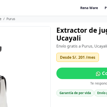
Rena Ware
P
e
Purus
Extractor de j
Ucayali
Envío gratis a Purus, Ucayal
Desde
S/. 201
/mes
Co
Te respon
Garantía de por vida
Envío 