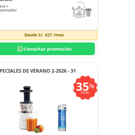
era +
usionador
Desde
S/. 427
/mes
Consultar promoción
PECIALES DE VERANO 2-2026 - 31
35
%
Dcto.