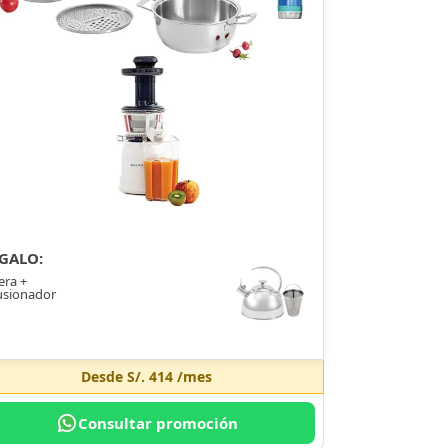
GALO:
era +
usionador
Desde
S/. 414
/mes
Consultar promoción