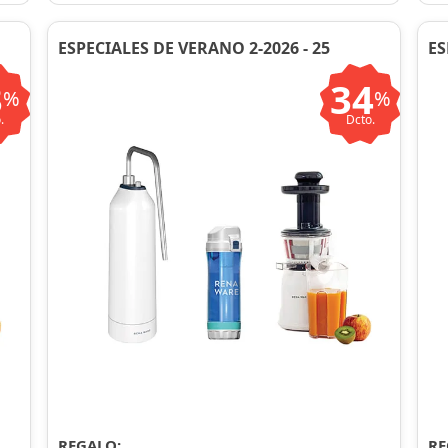
ESPECIALES DE VERANO 2-2026 - 25
ES
3
34
%
%
.
Dcto.
REGALO:
RE