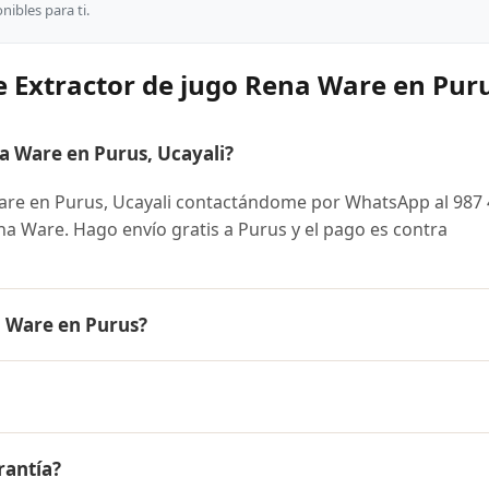
ibles para ti.
e Extractor de jugo Rena Ware en Pur
 Ware en Purus, Ucayali?
are en Purus, Ucayali contactándome por WhatsApp al 987
Rena Ware. Hago envío gratis a Purus y el pago es contra
a Ware en Purus?
 es el mismo en todo el Perú. Contáctame por WhatsApp par
nibles y facilidades de pago en cuotas desde el 10% de inic
go Rena Ware a Purus, Ucayali y a todo el Perú. El pago es
rantía?