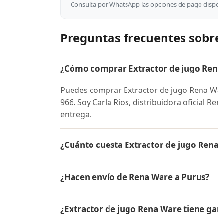
Consulta por WhatsApp las opciones de pago dispon
Preguntas frecuentes sobr
¿Cómo comprar Extractor de jugo Rena
Puedes comprar Extractor de jugo Rena W
966. Soy Carla Rios, distribuidora oficial 
entrega.
¿Cuánto cuesta Extractor de jugo Ren
El precio de Extractor de jugo Rena Ware
¿Hacen envío de Rena Ware a Purus?
conocer el precio actual, promociones dispo
Sí, hacemos envío gratis de Extractor de ju
¿Extractor de jugo Rena Ware tiene ga
contra entrega.