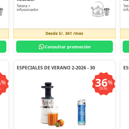
Tetera +
Tet
infusionador
inf
Desde
S/. 361
/mes
Consultar promoción
ESPECIALES DE VERANO 2-2026 - 30
ES
6
36
%
%
.
Dcto.