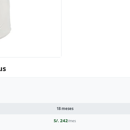
us
18 meses
S/. 242
/mes