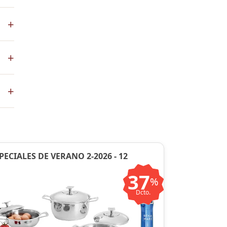
+
s
+
co
+
ste
ntos
PECIALES DE VERANO 2-2026 - 12
37
%
Dcto.