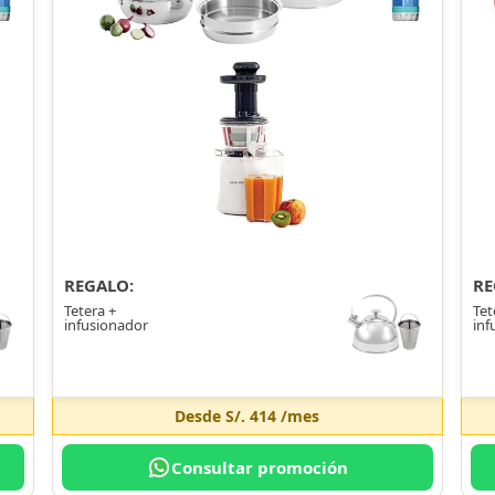
REGALO:
RE
Tetera +
Tet
infusionador
inf
Desde
S/. 414
/mes
Consultar promoción