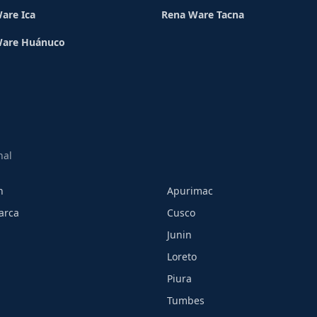
are Ica
Rena Ware Tacna
Ware Huánuco
nal
h
Apurimac
arca
Cusco
Junin
Loreto
Piura
Tumbes