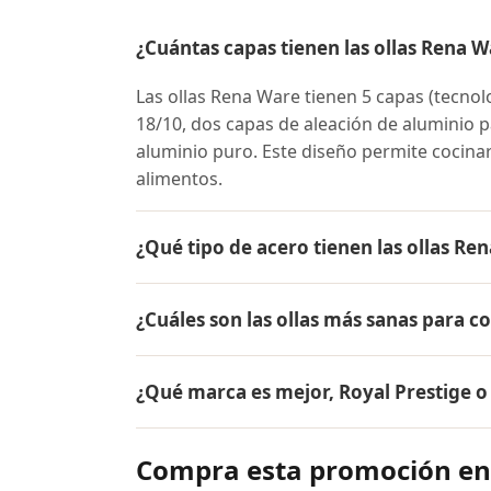
¿Cuántas capas tienen las ollas Rena W
Las ollas Rena Ware tienen 5 capas (tecnol
18/10, dos capas de aleación de aluminio pa
aluminio puro. Este diseño permite cocina
alimentos.
¿Qué tipo de acero tienen las ollas Re
Las ollas Rena Ware están fabricadas en ac
¿Cuáles son las ollas más sanas para c
tipo de acero es resistente a la corrosión, 
y es extremadamente duradero. Por eso tie
Las ollas más sanas para cocinar son las 
¿Qué marca es mejor, Royal Prestige 
liberan sustancias tóxicas, no reaccionan c
grasa, conservando hasta el 98% de los nut
Ambas son marcas premium de utensilios d
Compra esta promoción en
desde 1941, su acero inoxidable quirúrgico