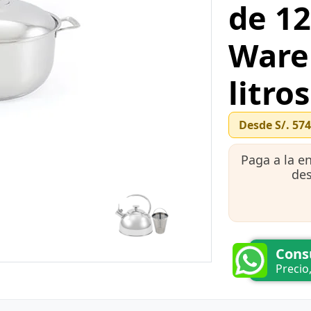
de 12
Ware 
litro
Desde
S/. 57
Paga a la e
de
Cons
Precio