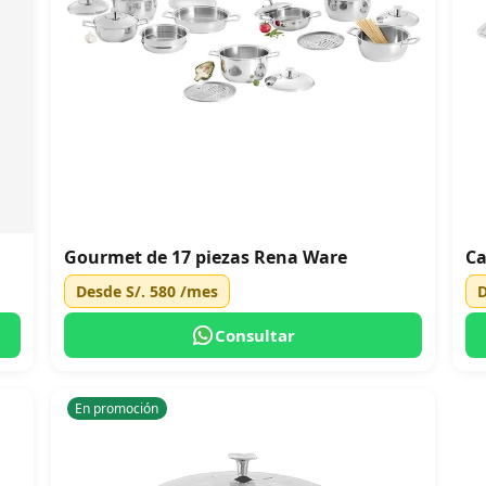
Gourmet de 17 piezas Rena Ware
Ca
Desde
S/. 580
/mes
Consultar
En promoción