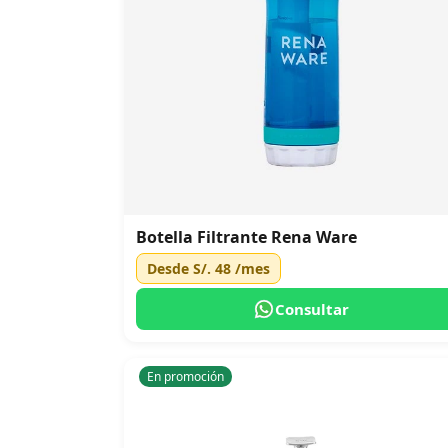
Botella Filtrante Rena Ware
Desde
S/. 48
/mes
Consultar
En promoción