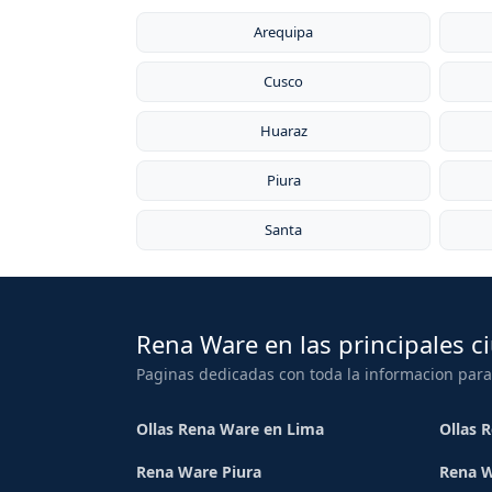
patentado, y su garantía de por vida. Rena
la durabilidad excepcional de sus producto
Arequipa
Cusco
Huaraz
Piura
Santa
Rena Ware en las principales c
Paginas dedicadas con toda la informacion para
Ollas Rena Ware en Lima
Ollas 
Rena Ware Piura
Rena W