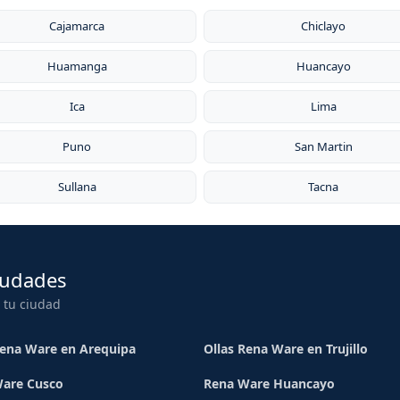
 Ware tiene presencia en más de 20 países y es reconocida 
s.
Cajamarca
Chiclayo
Huamanga
Huancayo
Ica
Lima
Puno
San Martin
Sullana
Tacna
iudades
 tu ciudad
Rena Ware en Arequipa
Ollas Rena Ware en Trujillo
are Cusco
Rena Ware Huancayo