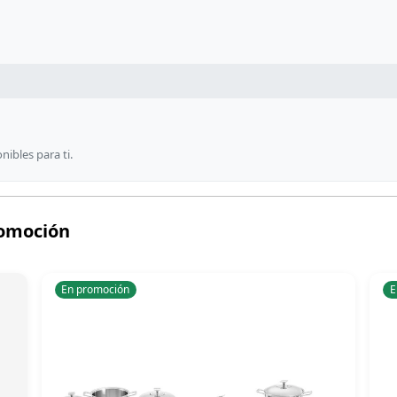
ibles para ti.
romoción
En promoción
E