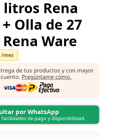
 litros Rena
+ Olla de 27
s Rena Ware
4
/mes
ntrega de tus productos y con mayor
scuento.
Pregúntame cómo.
ultar por WhatsApp
, facilidades de pago y disponibilidad.