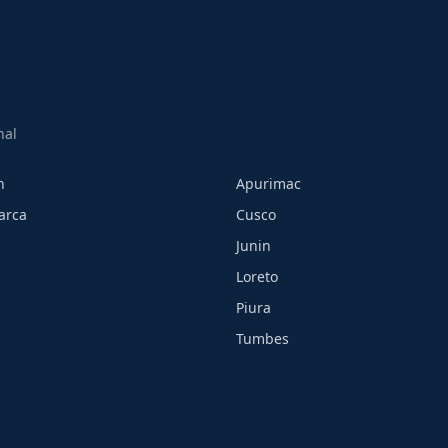
nal
h
Apurimac
arca
Cusco
Junin
Loreto
Piura
Tumbes