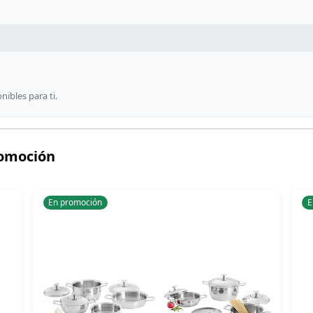
ibles para ti.
romoción
En promoción
E