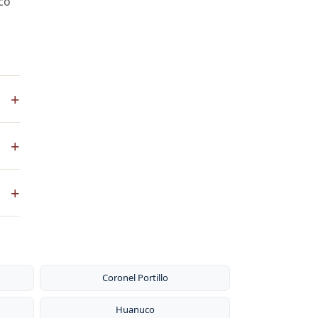
co
+
ste
+
ntos
. No
+
sa
por
Coronel Portillo
Huanuco