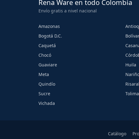
Rena Ware en todo Colombia
Envío gratis a nivel nacional
Amazonas
Antioq
Bogotá D.C.
Bolíva
Caquetá
Casan
Chocó
Córdo
Guaviare
Huila
Meta
Nariñ
Quindío
Risara
Sucre
Tolima
Vichada
Catálogo
Pr