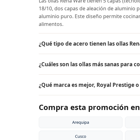
Las ollas Rena Ware tienen 5 capas (tecnol
18/10, dos capas de aleación de aluminio pa
aluminio puro. Este diseño permite cocina
alimentos.
¿Qué tipo de acero tienen las ollas Re
Las ollas Rena Ware están fabricadas en ac
¿Cuáles son las ollas más sanas para c
tipo de acero es resistente a la corrosión, 
y es extremadamente duradero. Por eso tie
Las ollas más sanas para cocinar son las 
¿Qué marca es mejor, Royal Prestige 
liberan sustancias tóxicas, no reaccionan c
grasa, conservando hasta el 98% de los nut
Ambas son marcas premium de utensilios d
Compra esta promoción en
desde 1941, su acero inoxidable quirúrgico
patentado, y su garantía de por vida. Rena
la durabilidad excepcional de sus producto
Arequipa
Cusco