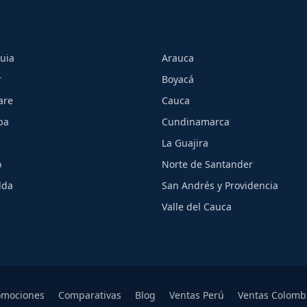
uia
Arauca
r
Boyacá
are
Cauca
ba
Cundinamarca
La Guajira
o
Norte de Santander
lda
San Andrés y Providencia
Valle del Cauca
omociones
Comparativas
Blog
Ventas Perú
Ventas Colomb