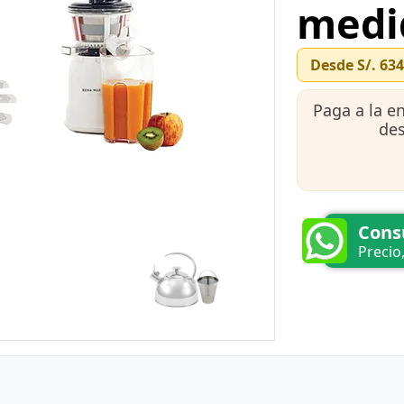
medi
Desde
S/. 63
Paga a la e
de
Cons
Precio