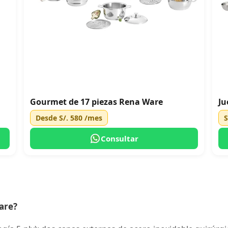
Gourmet de 17 piezas Rena Ware
Ju
Desde
S/. 580
/mes
S
Consultar
are?