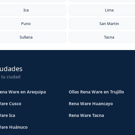
Ica
Lima
Puno
San Martin
Sullana
Tacna
iudades
 tu ciudad
Rena Ware en Arequipa
Ollas Rena Ware en Trujillo
are Cusco
Rena Ware Huancayo
are Ica
Rena Ware Tacna
Ware Huánuco