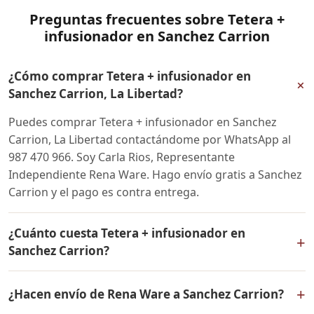
Preguntas frecuentes sobre Tetera +
infusionador en Sanchez Carrion
¿Cómo comprar Tetera + infusionador en
+
Sanchez Carrion, La Libertad?
Puedes comprar Tetera + infusionador en Sanchez
Carrion, La Libertad contactándome por WhatsApp al
987 470 966. Soy Carla Rios, Representante
Independiente Rena Ware. Hago envío gratis a Sanchez
Carrion y el pago es contra entrega.
¿Cuánto cuesta Tetera + infusionador en
+
Sanchez Carrion?
El precio de Tetera + infusionador es el mismo en todo
+
¿Hacen envío de Rena Ware a Sanchez Carrion?
el Perú. Contáctame por WhatsApp para conocer el