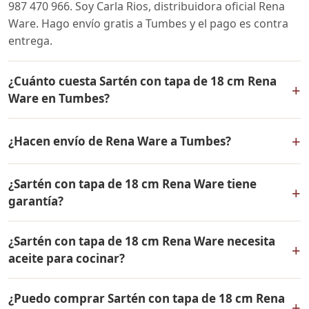
987 470 966. Soy Carla Rios, distribuidora oficial Rena
Ware. Hago envío gratis a Tumbes y el pago es contra
entrega.
¿Cuánto cuesta Sartén con tapa de 18 cm Rena
+
Ware en Tumbes?
El precio de Sartén con tapa de 18 cm Rena Ware es el
+
¿Hacen envío de Rena Ware a Tumbes?
mismo en todo el Perú. Contáctame por WhatsApp para
conocer el precio actual, promociones disponibles y
Sí, hacemos envío gratis de Sartén con tapa de 18 cm
facilidades de pago en cuotas desde el 10% de inicial.
¿Sartén con tapa de 18 cm Rena Ware tiene
Rena Ware a Tumbes, Tumbes y a todo el Perú. El pago
+
garantía?
es contra entrega.
Sí, Sartén con tapa de 18 cm Rena Ware tiene garantía
¿Sartén con tapa de 18 cm Rena Ware necesita
de por vida contra defectos de fabricación. Todos los
+
aceite para cocinar?
productos Rena Ware están fabricados en acero
inoxidable quirúrgico 18/10 de la más alta calidad.
Sartén con tapa de 18 cm Rena Ware está diseñado
¿Puedo comprar Sartén con tapa de 18 cm Rena
para cocinar con muy poco o ningún aceite. El acero
+