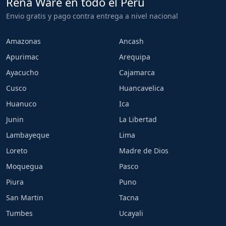
Rena Ware en todo el Peru
Envio gratis y pago contra entrega a nivel nacional
Amazonas
Ancash
Apurimac
Arequipa
Ayacucho
Cajamarca
Cusco
Huancavelica
Huanuco
Ica
Junin
La Libertad
Lambayeque
Lima
Loreto
Madre de Dios
Moquegua
Pasco
Piura
Puno
San Martin
Tacna
Tumbes
Ucayali