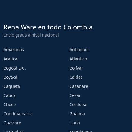
Rena Ware en todo Colombia
Envío gratis a nivel nacional
Amazonas
Antioquia
Arauca
Atlántico
Bogotá D.C.
Bolívar
Boyacá
Caldas
Caquetá
Casanare
Cauca
Cesar
Chocó
Córdoba
Cundinamarca
Guainía
Guaviare
Huila
La Guajira
Magdalena