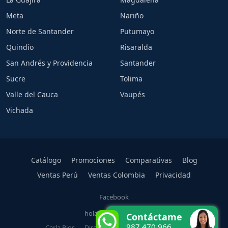
Meta
Nariño
Norte de Santander
Putumayo
Quindío
Risaralda
San Andrés y Providencia
Santander
Sucre
Tolima
Valle del Cauca
Vaupés
Vichada
Catálogo
Promociones
Comparativas
Blog
Ventas Perú
Ventas Colombia
Privacidad
Facebook
hola@carlarios.com
Contáctame
987 470 966
Carla Rios — Directora Oficial Rena Ware Perú