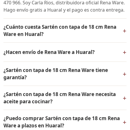
470 966. Soy Carla Rios, distribuidora oficial Rena Ware.
Hago envío gratis a Huaral y el pago es contra entrega.
¿Cuánto cuesta Sartén con tapa de 18 cm Rena
+
Ware en Huaral?
El precio de Sartén con tapa de 18 cm Rena Ware es el
+
¿Hacen envío de Rena Ware a Huaral?
mismo en todo el Perú. Contáctame por WhatsApp para
conocer el precio actual, promociones disponibles y
Sí, hacemos envío gratis de Sartén con tapa de 18 cm
facilidades de pago en cuotas desde el 10% de inicial.
¿Sartén con tapa de 18 cm Rena Ware tiene
Rena Ware a Huaral, Lima y a todo el Perú. El pago es
+
garantía?
contra entrega.
Sí, Sartén con tapa de 18 cm Rena Ware tiene garantía
¿Sartén con tapa de 18 cm Rena Ware necesita
de por vida contra defectos de fabricación. Todos los
+
aceite para cocinar?
productos Rena Ware están fabricados en acero
inoxidable quirúrgico 18/10 de la más alta calidad.
Sartén con tapa de 18 cm Rena Ware está diseñado
¿Puedo comprar Sartén con tapa de 18 cm Rena
para cocinar con muy poco o ningún aceite. El acero
+
Ware a plazos en Huaral?
inoxidable quirúrgico distribuye el calor