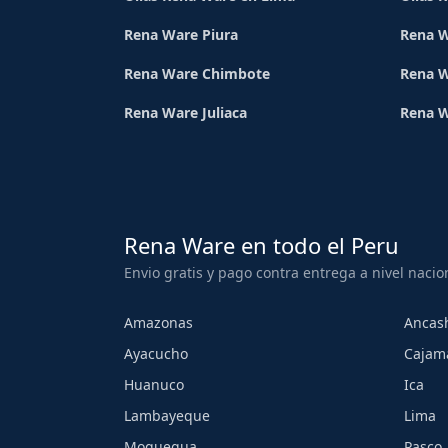
Rena Ware Piura
Rena W
Rena Ware Chimbote
Rena W
Rena Ware Juliaca
Rena 
Rena Ware en todo el Peru
Envio gratis y pago contra entrega a nivel nacio
Amazonas
Ancas
Ayacucho
Cajam
Huanuco
Ica
Lambayeque
Lima
Moquegua
Pasco