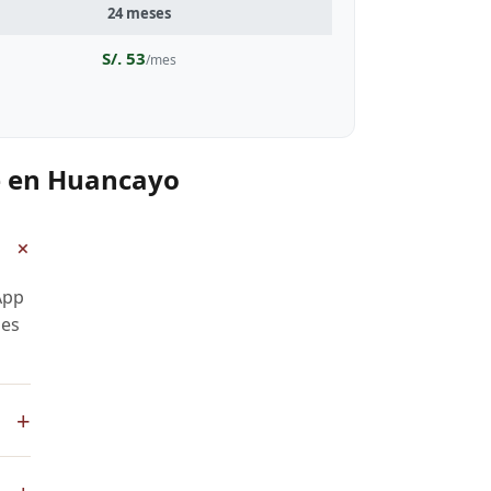
24 meses
S/. 53
/mes
e en Huancayo
+
App
 es
+
sApp