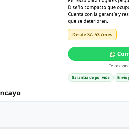
Perfecta para hogares pequ
Diseño compacto que ocupa 
Cuenta con la garantía y re
que se deterioren.
Desde
S/. 53
/mes
Com
Te respon
Garantía de por vida
Envío 
ancayo