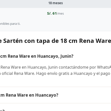
18 meses
S/. 61
/mes
ibles para ti.
e Sartén con tapa de 18 cm Rena War
 cm Rena Ware en Huancayo, Junin?
m Rena Ware en Huancayo, Junin contactándome por Whats
ra oficial Rena Ware. Hago envío gratis a Huancayo y el pago
8 cm Rena Ware en Huancayo?
na Ware es el mismo en todo el Perú. Contáctame por What