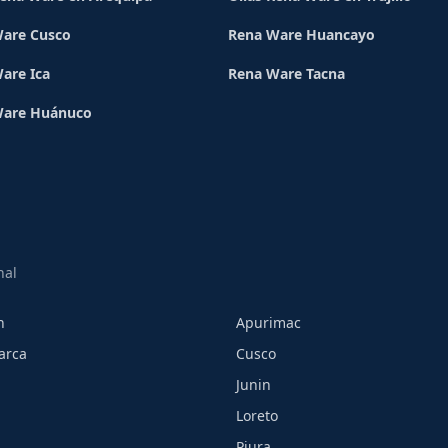
are Cusco
Rena Ware Huancayo
are Ica
Rena Ware Tacna
Ware Huánuco
nal
h
Apurimac
arca
Cusco
Junin
Loreto
Piura