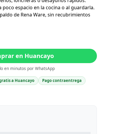
eños, loncheras o desayunos rápidos.
poco espacio en la cocina o al guardarla.
spaldo de Rena Ware, sin recubrimientos
prar en Huancayo
do en minutos por WhatsApp
gratis a Huancayo
Pago contraentrega