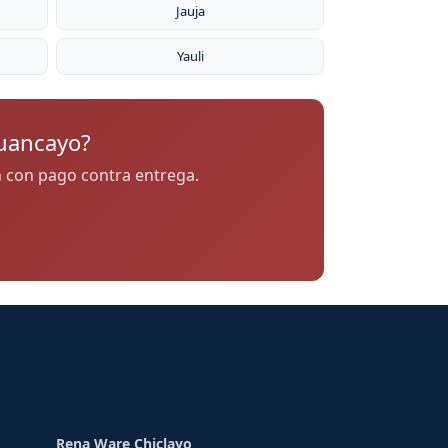
Jauja
Yauli
Huancayo?
in con pago contra entrega.
Rena Ware Chiclayo