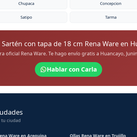
Chupaca
Concepcion
Satipo
Tarma
 Sartén con tapa de 18 cm Rena Ware en 
ora oficial Rena Ware. Te hago envío gratis a Huancayo, Jun
Hablar con Carla
iudades
 tu ciudad
Rena Ware en Arequipa
Ollas Rena Ware en Trujillo