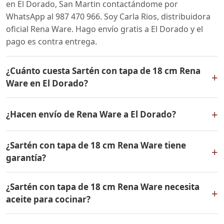
en El Dorado, San Martin contactándome por
WhatsApp al 987 470 966. Soy Carla Rios, distribuidora
oficial Rena Ware. Hago envío gratis a El Dorado y el
pago es contra entrega.
¿Cuánto cuesta Sartén con tapa de 18 cm Rena
+
Ware en El Dorado?
El precio de Sartén con tapa de 18 cm Rena Ware es el
+
¿Hacen envío de Rena Ware a El Dorado?
mismo en todo el Perú. Contáctame por WhatsApp para
conocer el precio actual, promociones disponibles y
Sí, hacemos envío gratis de Sartén con tapa de 18 cm
facilidades de pago en cuotas desde el 10% de inicial.
¿Sartén con tapa de 18 cm Rena Ware tiene
Rena Ware a El Dorado, San Martin y a todo el Perú. El
+
garantía?
pago es contra entrega.
Sí, Sartén con tapa de 18 cm Rena Ware tiene garantía
¿Sartén con tapa de 18 cm Rena Ware necesita
de por vida contra defectos de fabricación. Todos los
+
aceite para cocinar?
productos Rena Ware están fabricados en acero
inoxidable quirúrgico 18/10 de la más alta calidad.
Sartén con tapa de 18 cm Rena Ware está diseñado