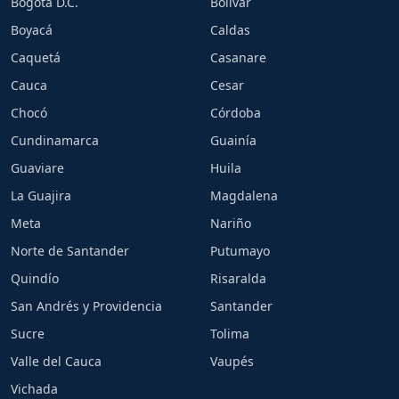
Bogotá D.C.
Bolívar
Boyacá
Caldas
Caquetá
Casanare
Cauca
Cesar
Chocó
Córdoba
Cundinamarca
Guainía
Guaviare
Huila
La Guajira
Magdalena
Meta
Nariño
Norte de Santander
Putumayo
Quindío
Risaralda
San Andrés y Providencia
Santander
Sucre
Tolima
Valle del Cauca
Vaupés
Vichada