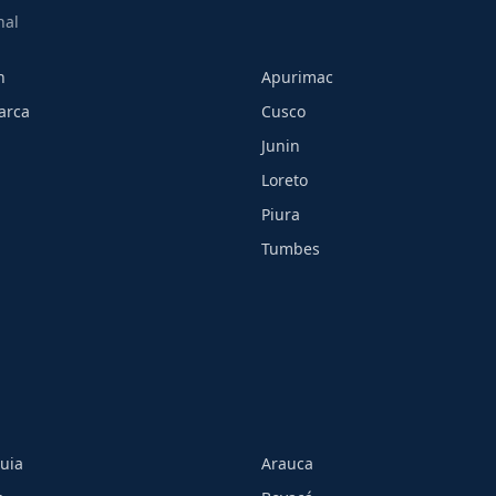
nal
h
Apurimac
arca
Cusco
Junin
Loreto
Piura
Tumbes
uia
Arauca