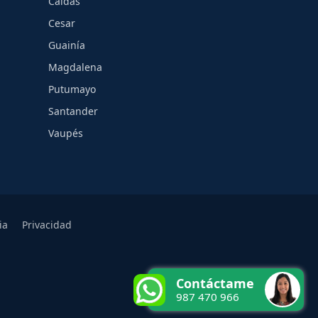
Caldas
Cesar
Guainía
Magdalena
Putumayo
Santander
Vaupés
ia
Privacidad
Contáctame
987 470 966