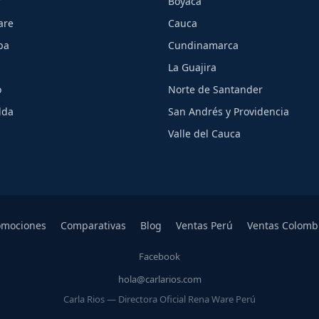
r
Boyacá
are
Cauca
ba
Cundinamarca
La Guajira
o
Norte de Santander
lda
San Andrés y Providencia
Valle del Cauca
omociones
Comparativas
Blog
Ventas Perú
Ventas Colomb
Facebook
hola@carlarios.com
Carla Rios — Directora Oficial Rena Ware Perú