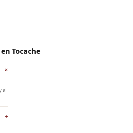
0 en Tocache
+
 el
+
App