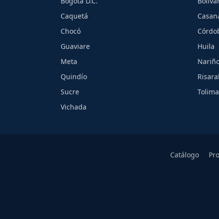
Bogotá D.C.
Bolíva
Caquetá
Casan
Chocó
Córdo
Guaviare
Huila
Meta
Nariñ
Quindío
Risara
Sucre
Tolima
Vichada
Catálogo
Pr