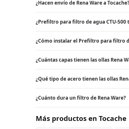
¿Hacen envío de Rena Ware a Tocache
para conocer el precio actual, promociones
inicial.
Sí, hacemos envío gratis de Prefiltro para 
¿Prefiltro para filtro de agua CTU-500 
pago es contra entrega.
Sí, Prefiltro para filtro de agua CTU-500 t
¿Cómo instalar el Prefiltro para filtr
los productos Rena Ware están fabricados e
El Prefiltro para filtro de agua CTU-500 se 
¿Cuántas capas tienen las ollas Rena W
electricidad ni plomero. Te envío el produ
Las ollas Rena Ware tienen 5 capas (tecnol
¿Qué tipo de acero tienen las ollas Re
18/10, dos capas de aleación de aluminio pa
aluminio puro. Este diseño permite cocina
Las ollas Rena Ware están fabricadas en ac
alimentos.
¿Cuánto dura un filtro de Rena Ware?
tipo de acero es resistente a la corrosión, 
y es extremadamente duradero. Por eso tie
El filtro de agua Rena Ware tiene una vida
Más productos en Tocache
agua, dependiendo de la calidad del agua en
instalación de plomería, y los cartuchos d