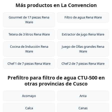
sustancias tóxicas, no altera el sabor de los alimentos y
alimentos.
Más productos en La Convencion
cartucho de aproximadamente 6 meses o 1,500 litros
es extremadamente duradero. Por eso tienen garantía
de agua, dependiendo de la calidad del agua en tu
de por vida.
zona. El sistema de filtración no requiere electricidad ni
Gourmet de 17 piezas Rena
Filtro de agua Rena Ware
Ware
instalación de plomería, y los cartuchos de repuesto
están disponibles para compra.
Tetera de 3 litros Rena Ware
Extractor de jugo Rena Ware
Cocina de Inducción Rena
Juego de Ollas grandes Rena
Ware
Ware
Chef 1 de 7 piezas Rena Ware
Chef 2 de 7 piezas Rena Ware
Prefiltro para filtro de agua CTU-500 en
otras provincias de Cusco
Acomayo
Anta
Calca
Canas