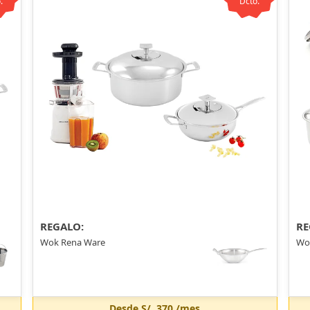
.
Dcto.
REGALO:
RE
Wok Rena Ware
Wo
Desde
S/. 370
/mes