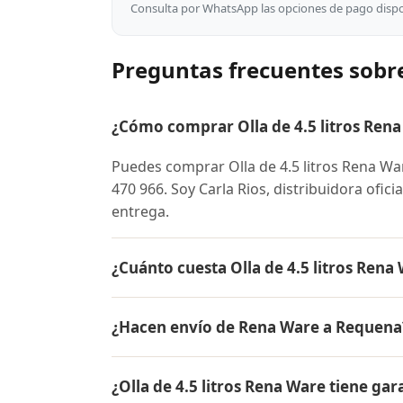
Consulta por WhatsApp las opciones de pago dispon
Preguntas frecuentes sobre
¿Cómo comprar Olla de 4.5 litros Ren
Puedes comprar Olla de 4.5 litros Rena W
470 966. Soy Carla Rios, distribuidora ofic
entrega.
¿Cuánto cuesta Olla de 4.5 litros Ren
El precio de Olla de 4.5 litros Rena Ware
¿Hacen envío de Rena Ware a Requena
conocer el precio actual, promociones dispo
Sí, hacemos envío gratis de Olla de 4.5 lit
¿Olla de 4.5 litros Rena Ware tiene gar
contra entrega.