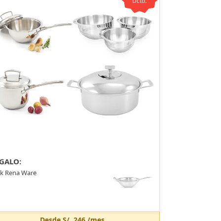
Dcto.
GALO:
k Rena Ware
Desde
S/. 246
/mes