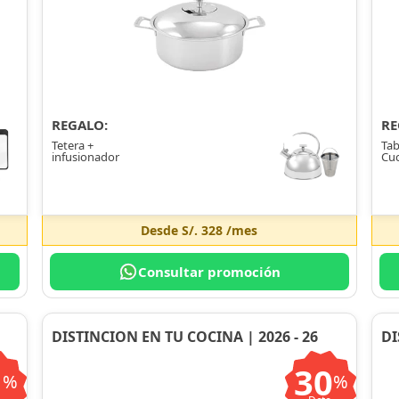
REGALO:
RE
Tetera +
Tab
infusionador
Cuc
Desde
S/. 328
/mes
Consultar promoción
DISTINCION EN TU COCINA | 2026 - 26
DI
1
30
%
%