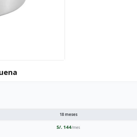
quena
18 meses
S/. 144
/mes