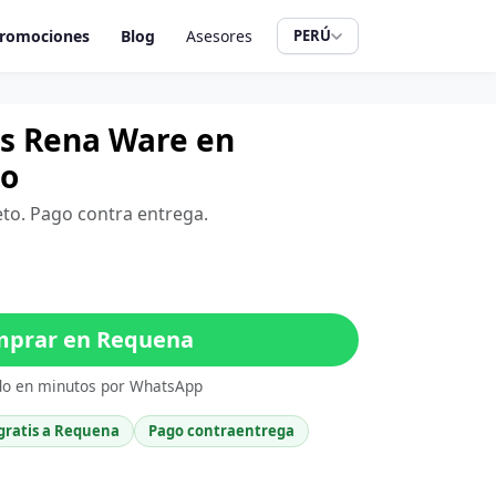
romociones
Blog
Asesores
PERÚ
ros Rena Ware en
to
eto. Pago contra entrega.
prar en Requena
do en minutos por WhatsApp
gratis a Requena
Pago contraentrega