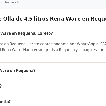
ibles para ti.
 Olla de 4.5 litros Rena Ware en Req
a Ware en Requena, Loreto?
are en Requena, Loreto contactándome por WhatsApp al 98
ial Rena Ware. Hago envío gratis a Requena y el pago es con
a Ware en Requena?
 es el mismo en todo el Perú. Contáctame por WhatsApp para
?
nibles y facilidades de pago en cuotas desde el 10% de inic
ros Rena Ware a Requena, Loreto y a todo el Perú. El pago es
antía?