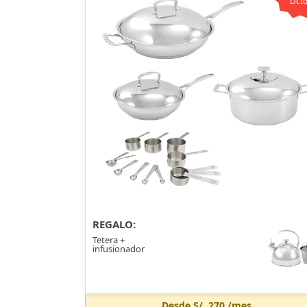
Dcto
REGALO:
Tetera +
infusionador
Desde
S/. 270
/mes