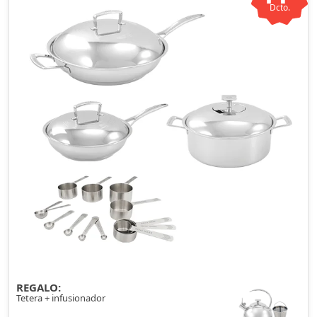
Dcto.
REGALO:
Tetera + infusionador