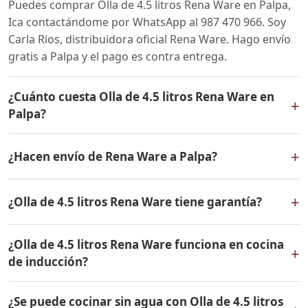
Puedes comprar Olla de 4.5 litros Rena Ware en Palpa,
Ica contactándome por WhatsApp al 987 470 966. Soy
Carla Rios, distribuidora oficial Rena Ware. Hago envío
gratis a Palpa y el pago es contra entrega.
¿Cuánto cuesta Olla de 4.5 litros Rena Ware en
+
Palpa?
El precio de Olla de 4.5 litros Rena Ware es el mismo en
+
¿Hacen envío de Rena Ware a Palpa?
todo el Perú. Contáctame por WhatsApp para conocer
el precio actual, promociones disponibles y facilidades
Sí, hacemos envío gratis de Olla de 4.5 litros Rena Ware
de pago en cuotas desde el 10% de inicial.
+
¿Olla de 4.5 litros Rena Ware tiene garantía?
a Palpa, Ica y a todo el Perú. El pago es contra entrega.
Sí, Olla de 4.5 litros Rena Ware tiene garantía de por
¿Olla de 4.5 litros Rena Ware funciona en cocina
vida contra defectos de fabricación. Todos los
+
de inducción?
productos Rena Ware están fabricados en acero
inoxidable quirúrgico 18/10 de la más alta calidad.
Sí, Olla de 4.5 litros Rena Ware es compatible con todo
¿Se puede cocinar sin agua con Olla de 4.5 litros
tipo de cocinas: gas, eléctrica, inducción y horno. Su