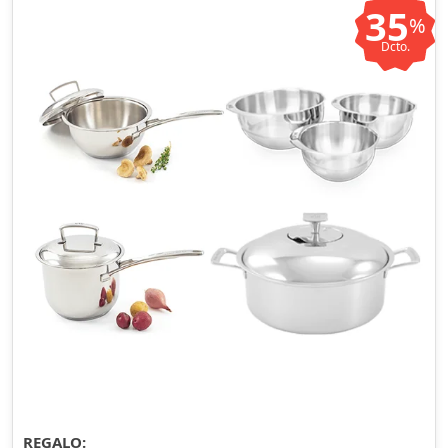
35
%
Dcto.
REGALO: