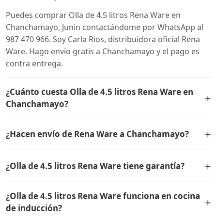
Puedes comprar Olla de 4.5 litros Rena Ware en
Chanchamayo, Junin contactándome por WhatsApp al
987 470 966. Soy Carla Rios, distribuidora oficial Rena
Ware. Hago envío gratis a Chanchamayo y el pago es
contra entrega.
¿Cuánto cuesta Olla de 4.5 litros Rena Ware en
+
Chanchamayo?
El precio de Olla de 4.5 litros Rena Ware es el mismo en
+
¿Hacen envío de Rena Ware a Chanchamayo?
todo el Perú. Contáctame por WhatsApp para conocer
el precio actual, promociones disponibles y facilidades
Sí, hacemos envío gratis de Olla de 4.5 litros Rena Ware
de pago en cuotas desde el 10% de inicial.
+
¿Olla de 4.5 litros Rena Ware tiene garantía?
a Chanchamayo, Junin y a todo el Perú. El pago es
contra entrega.
Sí, Olla de 4.5 litros Rena Ware tiene garantía de por
¿Olla de 4.5 litros Rena Ware funciona en cocina
vida contra defectos de fabricación. Todos los
+
de inducción?
productos Rena Ware están fabricados en acero