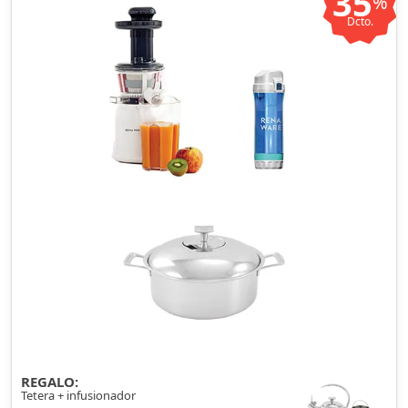
35
%
Dcto.
REGALO:
Tetera + infusionador