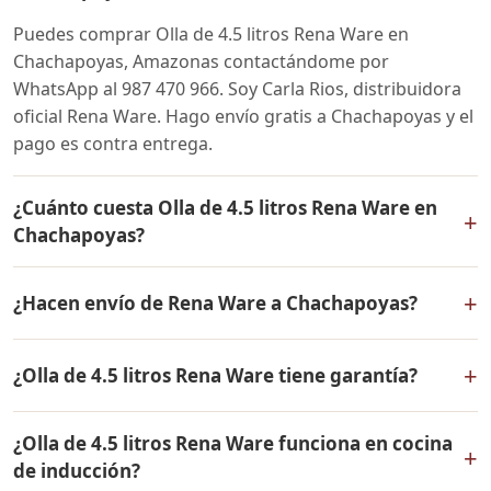
Puedes comprar Olla de 4.5 litros Rena Ware en
Chachapoyas, Amazonas contactándome por
WhatsApp al 987 470 966. Soy Carla Rios, distribuidora
oficial Rena Ware. Hago envío gratis a Chachapoyas y el
pago es contra entrega.
¿Cuánto cuesta Olla de 4.5 litros Rena Ware en
+
Chachapoyas?
El precio de Olla de 4.5 litros Rena Ware es el mismo en
+
¿Hacen envío de Rena Ware a Chachapoyas?
todo el Perú. Contáctame por WhatsApp para conocer
el precio actual, promociones disponibles y facilidades
Sí, hacemos envío gratis de Olla de 4.5 litros Rena Ware
de pago en cuotas desde el 10% de inicial.
+
¿Olla de 4.5 litros Rena Ware tiene garantía?
a Chachapoyas, Amazonas y a todo el Perú. El pago es
contra entrega.
Sí, Olla de 4.5 litros Rena Ware tiene garantía de por
¿Olla de 4.5 litros Rena Ware funciona en cocina
vida contra defectos de fabricación. Todos los
+
de inducción?
productos Rena Ware están fabricados en acero