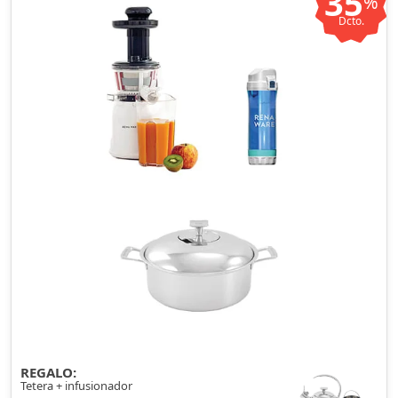
35
%
Dcto.
REGALO:
Tetera + infusionador