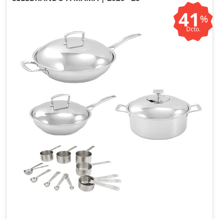
41
%
Dcto.