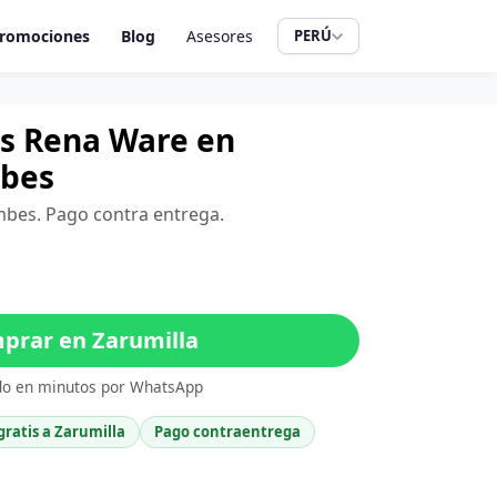
romociones
Blog
Asesores
PERÚ
ros Rena Ware en
mbes
umbes. Pago contra entrega.
rar en Zarumilla
do en minutos por WhatsApp
gratis a Zarumilla
Pago contraentrega