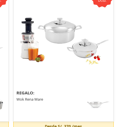
.
Dcto.
REGALO:
Wok Rena Ware
Desde
S/. 370
/mes