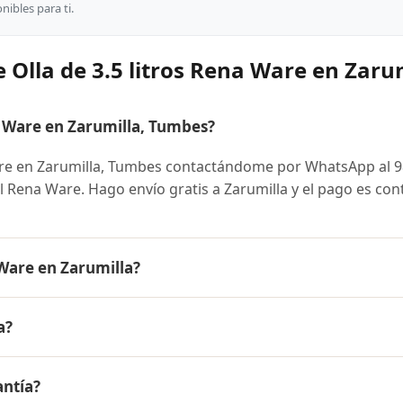
ibles para ti.
 Olla de 3.5 litros Rena Ware en Zaru
a Ware en Zarumilla, Tumbes?
are en Zarumilla, Tumbes contactándome por WhatsApp al 
ial Rena Ware. Hago envío gratis a Zarumilla y el pago es con
 Ware en Zarumilla?
 es el mismo en todo el Perú. Contáctame por WhatsApp para
a?
nibles y facilidades de pago en cuotas desde el 10% de inic
ros Rena Ware a Zarumilla, Tumbes y a todo el Perú. El pago 
antía?