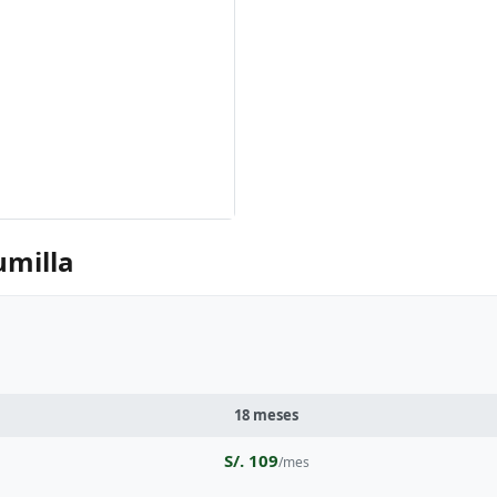
umilla
18 meses
S/. 109
/mes