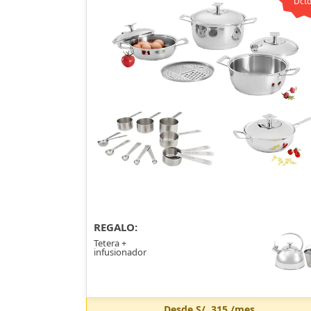
Dcto
REGALO:
Tetera +
infusionador
Desde
S/. 315
/mes