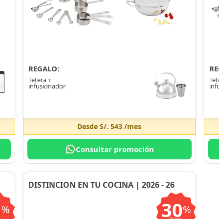
REGALO:
RE
Tetera +
Tet
infusionador
inf
Desde
S/. 543
/mes
Consultar promoción
DISTINCION EN TU COCINA | 2026 - 26
1
30
%
%