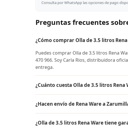
Consulta por WhatsApp las opciones de pago dispon
Preguntas frecuentes sobre
¿Cómo comprar Olla de 3.5 litros Ren
Puedes comprar Olla de 3.5 litros Rena W
470 966. Soy Carla Rios, distribuidora ofic
entrega.
¿Cuánto cuesta Olla de 3.5 litros Rena
El precio de Olla de 3.5 litros Rena Ware
¿Hacen envío de Rena Ware a Zarumill
conocer el precio actual, promociones dispo
Sí, hacemos envío gratis de Olla de 3.5 lit
¿Olla de 3.5 litros Rena Ware tiene gar
contra entrega.