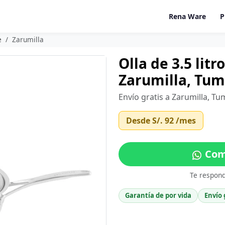
Rena Ware
P
e
Zarumilla
Olla de 3.5 lit
Zarumilla, Tu
Envío gratis a Zarumilla, T
Desde
S/. 92
/mes
Comp
Te respon
Garantía de por vida
Envío 