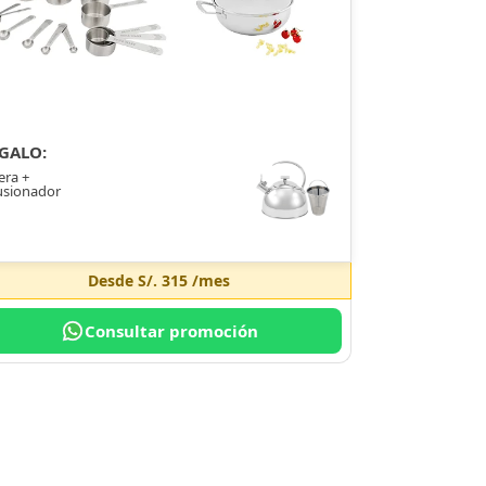
GALO:
era +
usionador
Desde
S/. 315
/mes
Consultar promoción