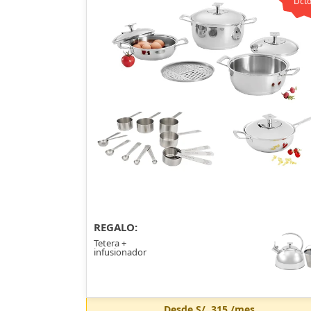
Dcto
REGALO:
Tetera +
infusionador
Desde
S/. 315
/mes