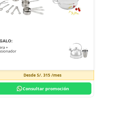
GALO:
era +
usionador
Desde
S/. 315
/mes
Consultar promoción