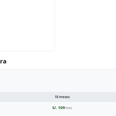
ara
18 meses
S/. 109
/mes