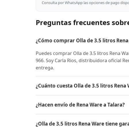
Consulta por WhatsApp las opciones de pago dispon
Preguntas frecuentes sobre
¿Cómo comprar Olla de 3.5 litros Rena
Puedes comprar Olla de 3.5 litros Rena W
966. Soy Carla Rios, distribuidora oficial R
entrega.
¿Cuánto cuesta Olla de 3.5 litros Rena
El precio de Olla de 3.5 litros Rena Ware
¿Hacen envío de Rena Ware a Talara?
conocer el precio actual, promociones dispo
Sí, hacemos envío gratis de Olla de 3.5 litr
¿Olla de 3.5 litros Rena Ware tiene gar
entrega.