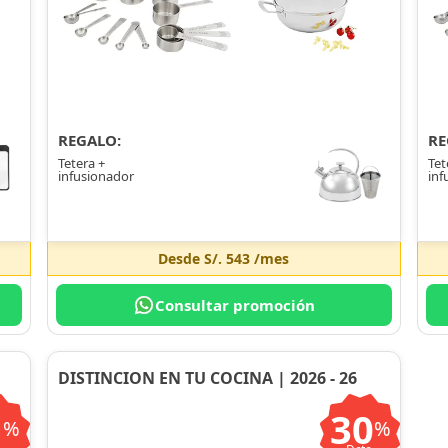
REGALO:
RE
Tetera +
Tet
infusionador
inf
Desde
S/. 543
/mes
Consultar promoción
DISTINCION EN TU COCINA | 2026 - 26
1
30
%
%