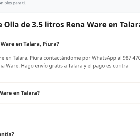
ibles para ti.
 Olla de 3.5 litros Rena Ware en Talar
 Ware en Talara, Piura?
are en Talara, Piura contactándome por WhatsApp al 987 47
ena Ware. Hago envío gratis a Talara y el pago es contra
 Ware en Talara?
 es el mismo en todo el Perú. Contáctame por WhatsApp para
nibles y facilidades de pago en cuotas desde el 10% de inic
os Rena Ware a Talara, Piura y a todo el Perú. El pago es con
antía?