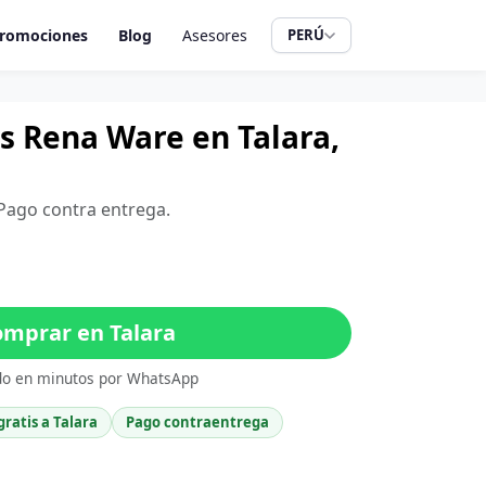
romociones
Blog
Asesores
PERÚ
ros Rena Ware en Talara,
. Pago contra entrega.
mprar en Talara
do en minutos por WhatsApp
gratis a Talara
Pago contraentrega