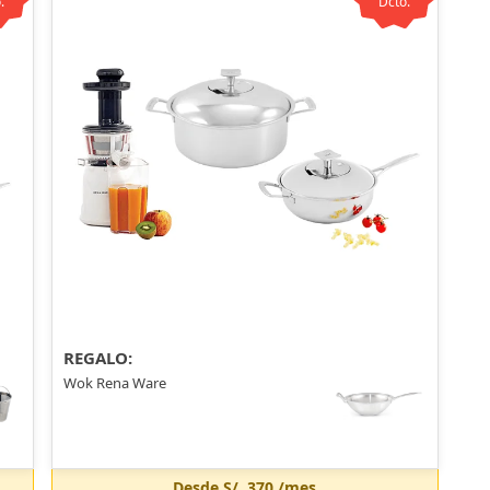
.
Dcto.
REGALO:
Wok Rena Ware
Desde
S/. 370
/mes