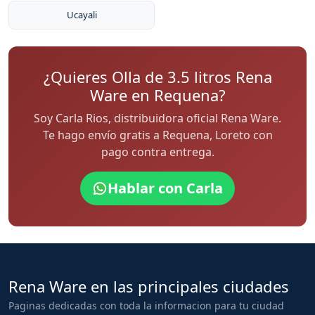
Ucayali
¿Quieres Olla de 3.5 litros Rena
Ware en Requena?
Soy Carla Rios, distribuidora oficial Rena Ware.
Te hago envío gratis a Requena, Loreto con
pago contra entrega.
Hablar con Carla
Rena Ware en las principales ciudades
Paginas dedicadas con toda la informacion para tu ciudad