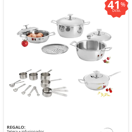
41
%
Dcto.
REGALO:
Tetera + infusionador