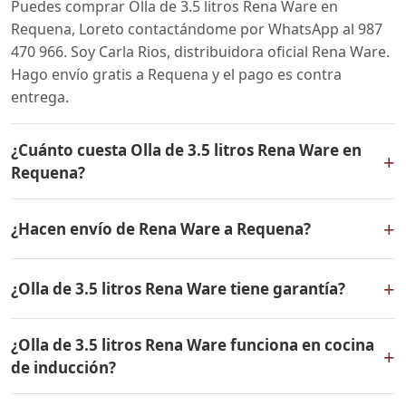
Puedes comprar Olla de 3.5 litros Rena Ware en
Requena, Loreto contactándome por WhatsApp al 987
470 966. Soy Carla Rios, distribuidora oficial Rena Ware.
Hago envío gratis a Requena y el pago es contra
entrega.
¿Cuánto cuesta Olla de 3.5 litros Rena Ware en
+
Requena?
El precio de Olla de 3.5 litros Rena Ware es el mismo en
+
¿Hacen envío de Rena Ware a Requena?
todo el Perú. Contáctame por WhatsApp para conocer
el precio actual, promociones disponibles y facilidades
Sí, hacemos envío gratis de Olla de 3.5 litros Rena Ware
de pago en cuotas desde el 10% de inicial.
+
¿Olla de 3.5 litros Rena Ware tiene garantía?
a Requena, Loreto y a todo el Perú. El pago es contra
entrega.
Sí, Olla de 3.5 litros Rena Ware tiene garantía de por
¿Olla de 3.5 litros Rena Ware funciona en cocina
vida contra defectos de fabricación. Todos los
+
de inducción?
productos Rena Ware están fabricados en acero
inoxidable quirúrgico 18/10 de la más alta calidad.
Sí, Olla de 3.5 litros Rena Ware es compatible con todo