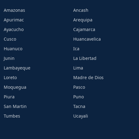
Amazonas
Ancash
Apurimac
Arequipa
Ayacucho
Cajamarca
Cusco
Huancavelica
Huanuco
Ica
Junin
La Libertad
Lambayeque
Lima
Loreto
Madre de Dios
Moquegua
Pasco
Piura
Puno
San Martin
Tacna
Tumbes
Ucayali