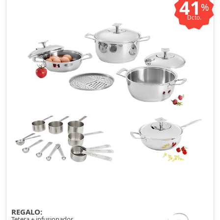
41
%
Dcto.
REGALO:
Tetera + infusionador