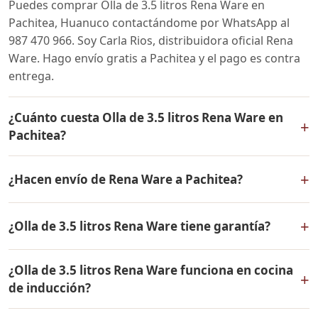
Puedes comprar Olla de 3.5 litros Rena Ware en
Pachitea, Huanuco contactándome por WhatsApp al
987 470 966. Soy Carla Rios, distribuidora oficial Rena
Ware. Hago envío gratis a Pachitea y el pago es contra
entrega.
¿Cuánto cuesta Olla de 3.5 litros Rena Ware en
+
Pachitea?
El precio de Olla de 3.5 litros Rena Ware es el mismo en
+
¿Hacen envío de Rena Ware a Pachitea?
todo el Perú. Contáctame por WhatsApp para conocer
el precio actual, promociones disponibles y facilidades
Sí, hacemos envío gratis de Olla de 3.5 litros Rena Ware
de pago en cuotas desde el 10% de inicial.
+
¿Olla de 3.5 litros Rena Ware tiene garantía?
a Pachitea, Huanuco y a todo el Perú. El pago es contra
entrega.
Sí, Olla de 3.5 litros Rena Ware tiene garantía de por
¿Olla de 3.5 litros Rena Ware funciona en cocina
vida contra defectos de fabricación. Todos los
+
de inducción?
productos Rena Ware están fabricados en acero
inoxidable quirúrgico 18/10 de la más alta calidad.
Sí, Olla de 3.5 litros Rena Ware es compatible con todo