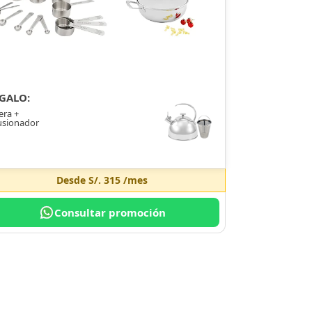
GALO:
era +
usionador
Desde
S/. 315
/mes
Consultar promoción