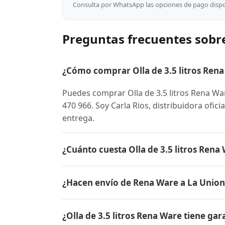
Consulta por WhatsApp las opciones de pago dispon
Preguntas frecuentes sobre
¿Cómo comprar Olla de 3.5 litros Rena
Puedes comprar Olla de 3.5 litros Rena W
470 966. Soy Carla Rios, distribuidora ofic
entrega.
¿Cuánto cuesta Olla de 3.5 litros Rena
El precio de Olla de 3.5 litros Rena Ware
¿Hacen envío de Rena Ware a La Union
conocer el precio actual, promociones dispo
Sí, hacemos envío gratis de Olla de 3.5 lit
¿Olla de 3.5 litros Rena Ware tiene gar
contra entrega.