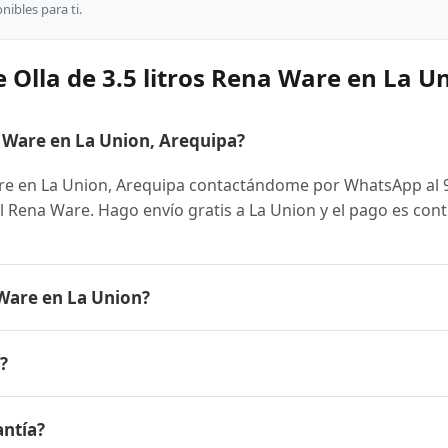
ibles para ti.
 Olla de 3.5 litros Rena Ware en La U
 Ware en La Union, Arequipa?
are en La Union, Arequipa contactándome por WhatsApp al 
ial Rena Ware. Hago envío gratis a La Union y el pago es con
 Ware en La Union?
 es el mismo en todo el Perú. Contáctame por WhatsApp para
?
nibles y facilidades de pago en cuotas desde el 10% de inic
ros Rena Ware a La Union, Arequipa y a todo el Perú. El pago 
antía?