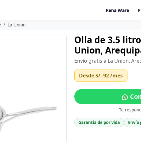
Rena Ware
P
e
La Union
Olla de 3.5 lit
Union, Arequip
Envío gratis a La Union, Ar
Desde
S/. 92
/mes
Com
Te respon
Garantía de por vida
Envío 