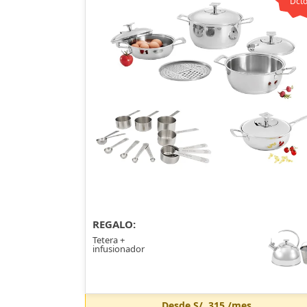
Dcto
REGALO:
Tetera +
infusionador
Desde
S/. 315
/mes