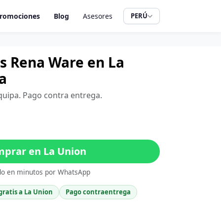
romociones
Blog
Asesores
PERÚ
ros Rena Ware en La
a
equipa. Pago contra entrega.
prar en La Union
do en minutos por WhatsApp
gratis a La Union
Pago contraentrega