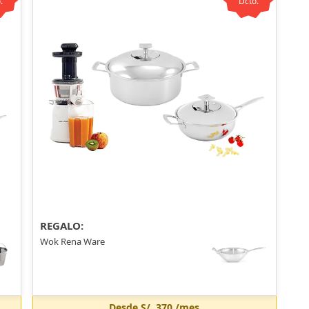
.
Dcto.
REGALO:
Wok Rena Ware
Desde
S/. 370
/mes