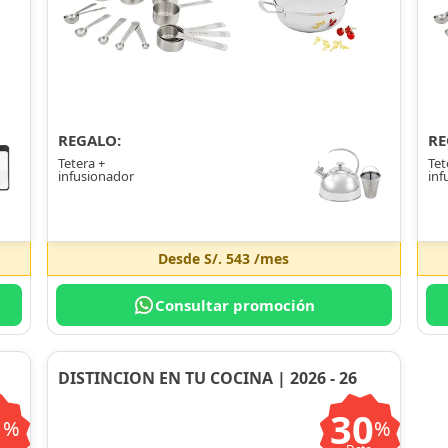
REGALO:
RE
Tetera +
Tet
infusionador
inf
Desde
S/. 543
/mes
Consultar promoción
DISTINCION EN TU COCINA | 2026 - 26
1
30
%
%