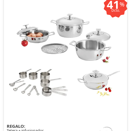
41
%
Dcto.
REGALO:
Tetera + infusionador