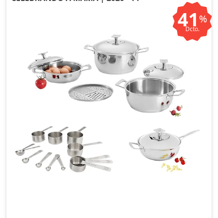
41
%
Dcto.