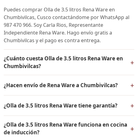
Puedes comprar Olla de 3.5 litros Rena Ware en
Chumbivilcas, Cusco contactándome por WhatsApp al
987 470 966. Soy Carla Rios, Representante
Independiente Rena Ware. Hago envío gratis a
Chumbivilcas y el pago es contra entrega.
¿Cuánto cuesta Olla de 3.5 litros Rena Ware en
+
Chumbivilcas?
El precio de Olla de 3.5 litros Rena Ware es el mismo en
+
¿Hacen envío de Rena Ware a Chumbivilcas?
todo el Perú. Contáctame por WhatsApp para conocer
el precio actual, promociones disponibles y facilidades
Sí, hacemos envío gratis de Olla de 3.5 litros Rena Ware
de pago en cuotas desde el 10% de inicial.
+
¿Olla de 3.5 litros Rena Ware tiene garantía?
a Chumbivilcas, Cusco y a todo el Perú. El pago es
contra entrega.
Sí, Olla de 3.5 litros Rena Ware tiene garantía de por
¿Olla de 3.5 litros Rena Ware funciona en cocina
vida contra defectos de fabricación. Todos los
+
de inducción?
productos Rena Ware están fabricados en acero