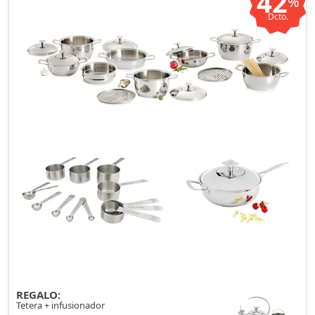
42
%
Dcto.
REGALO:
Tetera + infusionador