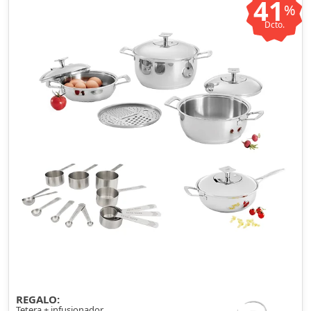
41
%
Dcto.
REGALO:
Tetera + infusionador