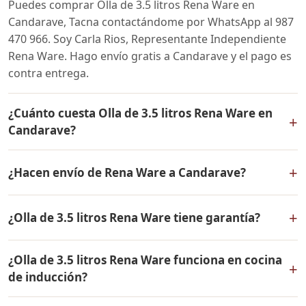
Puedes comprar Olla de 3.5 litros Rena Ware en
Candarave, Tacna contactándome por WhatsApp al 987
470 966. Soy Carla Rios, Representante Independiente
Rena Ware. Hago envío gratis a Candarave y el pago es
contra entrega.
¿Cuánto cuesta Olla de 3.5 litros Rena Ware en
+
Candarave?
El precio de Olla de 3.5 litros Rena Ware es el mismo en
+
¿Hacen envío de Rena Ware a Candarave?
todo el Perú. Contáctame por WhatsApp para conocer
el precio actual, promociones disponibles y facilidades
Sí, hacemos envío gratis de Olla de 3.5 litros Rena Ware
de pago en cuotas desde el 10% de inicial.
+
¿Olla de 3.5 litros Rena Ware tiene garantía?
a Candarave, Tacna y a todo el Perú. El pago es contra
entrega.
Sí, Olla de 3.5 litros Rena Ware tiene garantía de por
¿Olla de 3.5 litros Rena Ware funciona en cocina
vida contra defectos de fabricación. Todos los
+
de inducción?
productos Rena Ware están fabricados en acero
inoxidable quirúrgico 18/10 de la más alta calidad.
Sí, Olla de 3.5 litros Rena Ware es compatible con todo