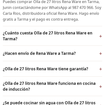
Puedes comprar Olla de 27 litros Rena Ware en Tarma,
Junin contactándome por WhatsApp al 987 470 966. Soy
Carla Rios, distribuidora oficial Rena Ware. Hago envío
gratis a Tarma y el pago es contra entrega.
¿Cuánto cuesta Olla de 27 litros Rena Ware en
+
Tarma?
El precio de Olla de 27 litros Rena Ware es el mismo en
+
¿Hacen envío de Rena Ware a Tarma?
todo el Perú. Contáctame por WhatsApp para conocer
el precio actual, promociones disponibles y facilidades
Sí, hacemos envío gratis de Olla de 27 litros Rena Ware
de pago en cuotas desde el 10% de inicial.
+
¿Olla de 27 litros Rena Ware tiene garantía?
a Tarma, Junin y a todo el Perú. El pago es contra
entrega.
Sí, Olla de 27 litros Rena Ware tiene garantía de por vida
¿Olla de 27 litros Rena Ware funciona en cocina
contra defectos de fabricación. Todos los productos
+
de inducción?
Rena Ware están fabricados en acero inoxidable
quirúrgico 18/10 de la más alta calidad.
Sí, Olla de 27 litros Rena Ware es compatible con todo
¿Se puede cocinar sin agua con Olla de 27 litros
tipo de cocinas: gas, eléctrica, inducción y horno. Su