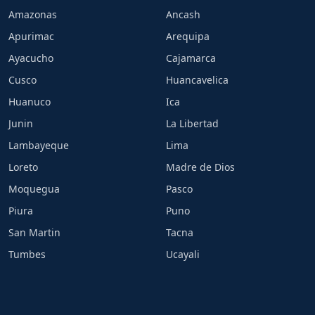
Amazonas
Ancash
Apurimac
Arequipa
Ayacucho
Cajamarca
Cusco
Huancavelica
Huanuco
Ica
Junin
La Libertad
Lambayeque
Lima
Loreto
Madre de Dios
Moquegua
Pasco
Piura
Puno
San Martin
Tacna
Tumbes
Ucayali