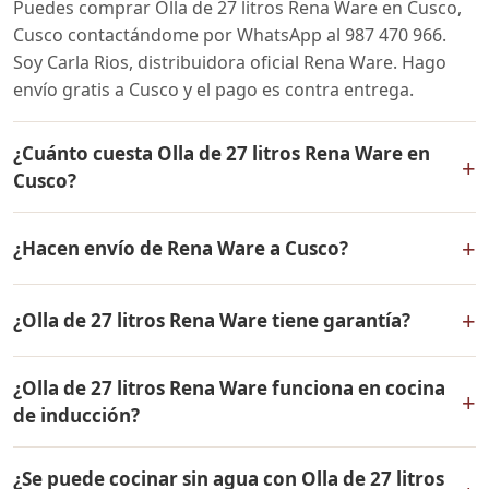
Puedes comprar Olla de 27 litros Rena Ware en Cusco,
Cusco contactándome por WhatsApp al 987 470 966.
Soy Carla Rios, distribuidora oficial Rena Ware. Hago
envío gratis a Cusco y el pago es contra entrega.
¿Cuánto cuesta Olla de 27 litros Rena Ware en
+
Cusco?
El precio de Olla de 27 litros Rena Ware es el mismo en
+
¿Hacen envío de Rena Ware a Cusco?
todo el Perú. Contáctame por WhatsApp para conocer
el precio actual, promociones disponibles y facilidades
Sí, hacemos envío gratis de Olla de 27 litros Rena Ware
de pago en cuotas desde el 10% de inicial.
+
¿Olla de 27 litros Rena Ware tiene garantía?
a Cusco, Cusco y a todo el Perú. El pago es contra
entrega.
Sí, Olla de 27 litros Rena Ware tiene garantía de por vida
¿Olla de 27 litros Rena Ware funciona en cocina
contra defectos de fabricación. Todos los productos
+
de inducción?
Rena Ware están fabricados en acero inoxidable
quirúrgico 18/10 de la más alta calidad.
Sí, Olla de 27 litros Rena Ware es compatible con todo
¿Se puede cocinar sin agua con Olla de 27 litros
tipo de cocinas: gas, eléctrica, inducción y horno. Su