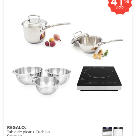
41
%
Dcto.
REGALO:
Tabla de picar + Cuchillo
Santoku