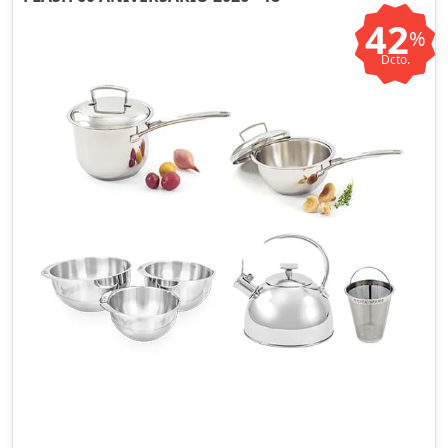
42
%
Dcto.