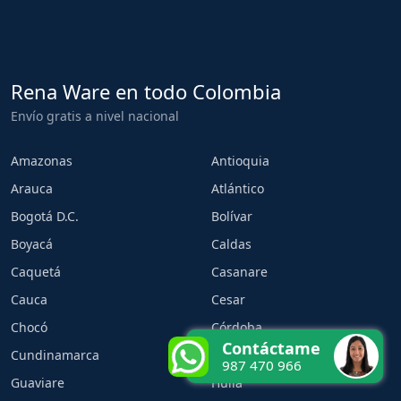
Rena Ware en todo Colombia
Envío gratis a nivel nacional
Amazonas
Antioquia
Arauca
Atlántico
Bogotá D.C.
Bolívar
Boyacá
Caldas
Caquetá
Casanare
Cauca
Cesar
Chocó
Córdoba
Contáctame
Cundinamarca
Guainía
987 470 966
Guaviare
Huila