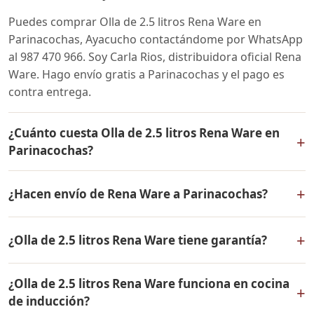
Puedes comprar Olla de 2.5 litros Rena Ware en
Parinacochas, Ayacucho contactándome por WhatsApp
al 987 470 966. Soy Carla Rios, distribuidora oficial Rena
Ware. Hago envío gratis a Parinacochas y el pago es
contra entrega.
¿Cuánto cuesta Olla de 2.5 litros Rena Ware en
+
Parinacochas?
El precio de Olla de 2.5 litros Rena Ware es el mismo en
+
¿Hacen envío de Rena Ware a Parinacochas?
todo el Perú. Contáctame por WhatsApp para conocer
el precio actual, promociones disponibles y facilidades
Sí, hacemos envío gratis de Olla de 2.5 litros Rena Ware
de pago en cuotas desde el 10% de inicial.
+
¿Olla de 2.5 litros Rena Ware tiene garantía?
a Parinacochas, Ayacucho y a todo el Perú. El pago es
contra entrega.
Sí, Olla de 2.5 litros Rena Ware tiene garantía de por
¿Olla de 2.5 litros Rena Ware funciona en cocina
vida contra defectos de fabricación. Todos los
+
de inducción?
productos Rena Ware están fabricados en acero