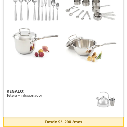
REGALO:
Tetera + infusionador
Desde
S/. 290
/mes