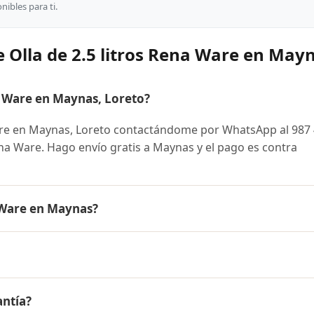
ibles para ti.
 Olla de 2.5 litros Rena Ware en May
a Ware en Maynas, Loreto?
are en Maynas, Loreto contactándome por WhatsApp al 987
Rena Ware. Hago envío gratis a Maynas y el pago es contra
a Ware en Maynas?
 es el mismo en todo el Perú. Contáctame por WhatsApp para
nibles y facilidades de pago en cuotas desde el 10% de inic
ros Rena Ware a Maynas, Loreto y a todo el Perú. El pago es
antía?