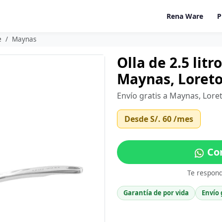
Rena Ware
P
e
Maynas
Olla de 2.5 lit
Maynas, Loret
Envío gratis a Maynas, Lore
Desde
S/. 60
/mes
Co
Te respon
Garantía de por vida
Envío 