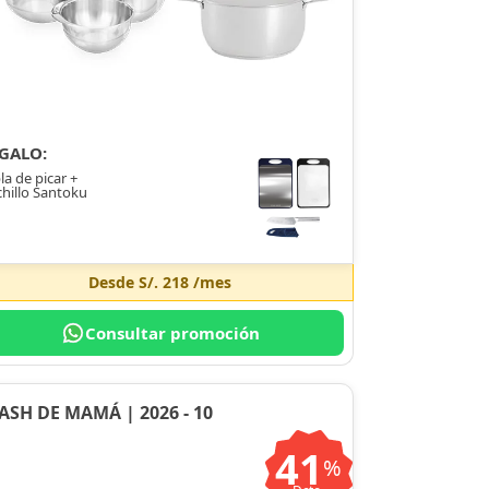
GALO:
la de picar +
hillo Santoku
Desde
S/. 218
/mes
Consultar promoción
ASH DE MAMÁ | 2026 - 10
41
%