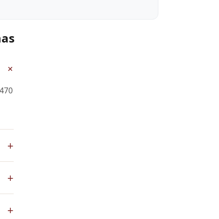
nas
+
 470
+
+
ial.
+