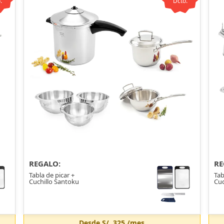
.
Dcto.
REGALO:
RE
Tabla de picar +
Tab
Cuchillo Santoku
Cuc
Desde
S/. 325
/mes