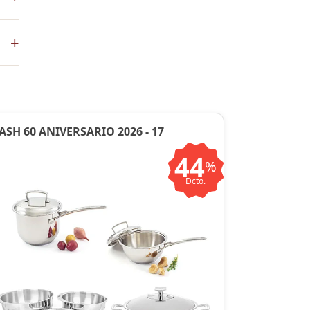
+
en
ASH 60 ANIVERSARIO 2026 - 17
44
%
Dcto.