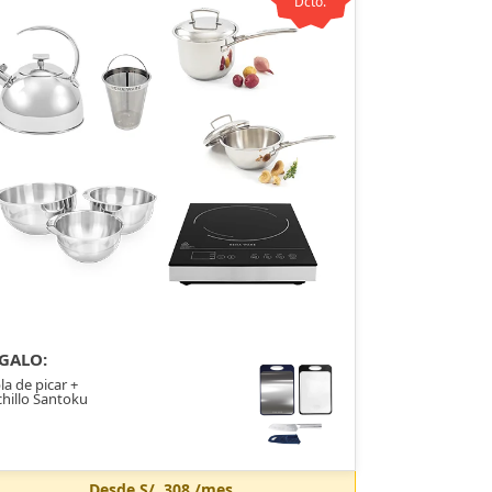
Dcto.
GALO:
la de picar +
hillo Santoku
Desde
S/. 308
/mes