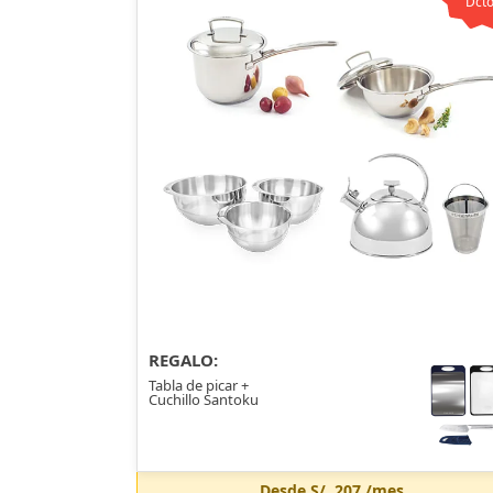
Dcto
REGALO:
Tabla de picar +
Cuchillo Santoku
Desde
S/. 207
/mes