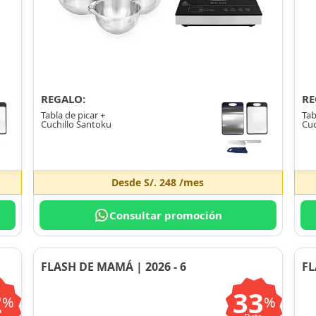
REGALO:
RE
Tabla de picar +
Tab
Cuchillo Santoku
Cuc
Desde
S/. 248
/mes
Consultar promoción
FLASH DE MAMÁ | 2026 - 6
FL
2
33
%
%