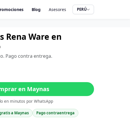
romociones
Blog
Asesores
PERÚ
ros Rena Ware en
o
to. Pago contra entrega.
mprar en Maynas
do en minutos por WhatsApp
gratis a Maynas
Pago contraentrega