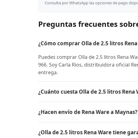
Consulta por WhatsApp las opciones de pago dispon
Preguntas frecuentes sobre
¿Cómo comprar Olla de 2.5 litros Ren
Puedes comprar Olla de 2.5 litros Rena W
966. Soy Carla Rios, distribuidora oficial 
entrega.
¿Cuánto cuesta Olla de 2.5 litros Ren
El precio de Olla de 2.5 litros Rena Ware
¿Hacen envío de Rena Ware a Maynas?
conocer el precio actual, promociones dispo
Sí, hacemos envío gratis de Olla de 2.5 lit
¿Olla de 2.5 litros Rena Ware tiene gar
contra entrega.