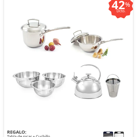
42
%
Dcto.
REGALO:
Tabla de picar + Cuchillo