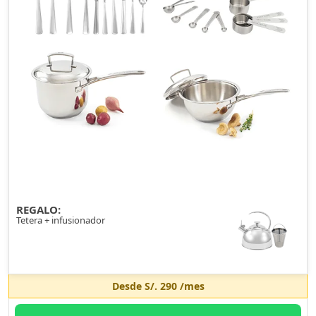
REGALO:
Tetera + infusionador
Desde
S/. 290
/mes