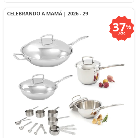
CELEBRANDO A MAMÁ | 2026 - 29
37
%
Dcto.