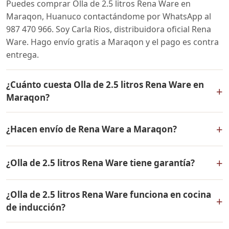
Puedes comprar Olla de 2.5 litros Rena Ware en
Maraqon, Huanuco contactándome por WhatsApp al
987 470 966. Soy Carla Rios, distribuidora oficial Rena
Ware. Hago envío gratis a Maraqon y el pago es contra
entrega.
¿Cuánto cuesta Olla de 2.5 litros Rena Ware en
+
Maraqon?
El precio de Olla de 2.5 litros Rena Ware es el mismo en
+
¿Hacen envío de Rena Ware a Maraqon?
todo el Perú. Contáctame por WhatsApp para conocer
el precio actual, promociones disponibles y facilidades
Sí, hacemos envío gratis de Olla de 2.5 litros Rena Ware
de pago en cuotas desde el 10% de inicial.
+
¿Olla de 2.5 litros Rena Ware tiene garantía?
a Maraqon, Huanuco y a todo el Perú. El pago es contra
entrega.
Sí, Olla de 2.5 litros Rena Ware tiene garantía de por
¿Olla de 2.5 litros Rena Ware funciona en cocina
vida contra defectos de fabricación. Todos los
+
de inducción?
productos Rena Ware están fabricados en acero
inoxidable quirúrgico 18/10 de la más alta calidad.
Sí, Olla de 2.5 litros Rena Ware es compatible con todo