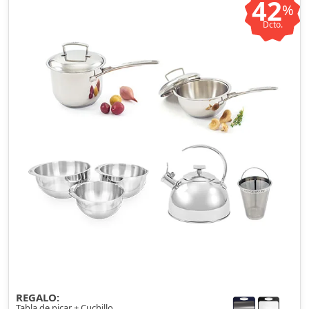
42
%
Dcto.
REGALO:
Tabla de picar + Cuchillo