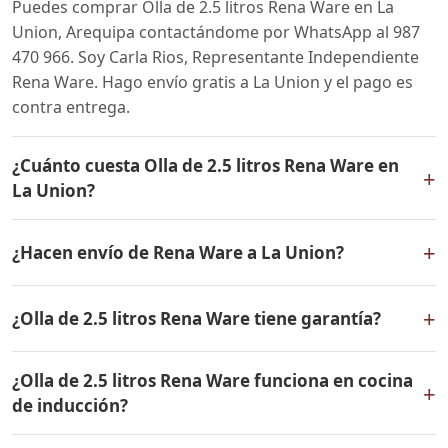
Puedes comprar Olla de 2.5 litros Rena Ware en La
Union, Arequipa contactándome por WhatsApp al 987
470 966. Soy Carla Rios, Representante Independiente
Rena Ware. Hago envío gratis a La Union y el pago es
contra entrega.
¿Cuánto cuesta Olla de 2.5 litros Rena Ware en
+
La Union?
El precio de Olla de 2.5 litros Rena Ware es el mismo en
+
¿Hacen envío de Rena Ware a La Union?
todo el Perú. Contáctame por WhatsApp para conocer
el precio actual, promociones disponibles y facilidades
Sí, hacemos envío gratis de Olla de 2.5 litros Rena Ware
de pago en cuotas desde el 10% de inicial.
+
¿Olla de 2.5 litros Rena Ware tiene garantía?
a La Union, Arequipa y a todo el Perú. El pago es contra
entrega.
Sí, Olla de 2.5 litros Rena Ware tiene garantía de por
¿Olla de 2.5 litros Rena Ware funciona en cocina
vida contra defectos de fabricación. Todos los
+
de inducción?
productos Rena Ware están fabricados en acero
inoxidable quirúrgico 18/10 de la más alta calidad.
Sí, Olla de 2.5 litros Rena Ware es compatible con todo