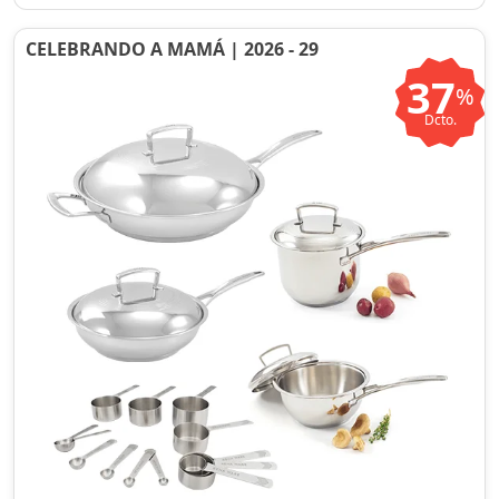
CELEBRANDO A MAMÁ | 2026 - 29
37
%
Dcto.