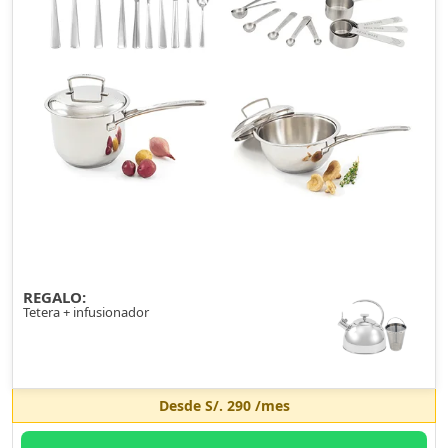
REGALO:
Tetera + infusionador
Desde
S/. 290
/mes