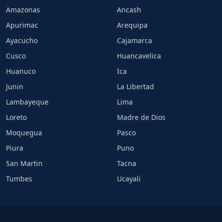
Amazonas
Ancash
Apurimac
Arequipa
Ayacucho
Cajamarca
Cusco
Huancavelica
Huanuco
Ica
Junin
La Libertad
Lambayeque
Lima
Loreto
Madre de Dios
Moquegua
Pasco
Piura
Puno
San Martin
Tacna
Tumbes
Ucayali