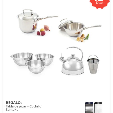
Dcto.
REGALO:
Tabla de picar + Cuchillo
Santoku