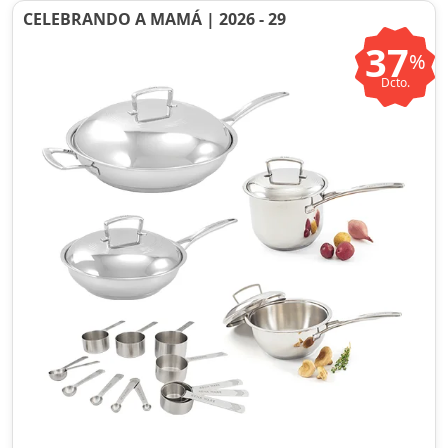
CELEBRANDO A MAMÁ | 2026 - 29
37
%
Dcto.