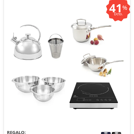
41
%
Dcto.
REGALO: