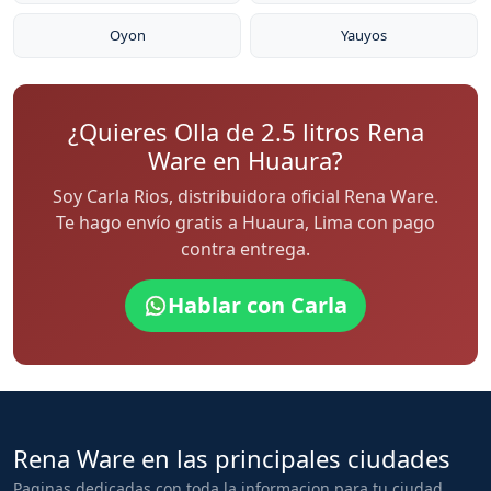
Oyon
Yauyos
¿Quieres Olla de 2.5 litros Rena
Ware en Huaura?
Soy Carla Rios, distribuidora oficial Rena Ware.
Te hago envío gratis a Huaura, Lima con pago
contra entrega.
Hablar con Carla
Rena Ware en las principales ciudades
Paginas dedicadas con toda la informacion para tu ciudad