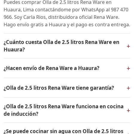
Puedes comprar Olla de 2.5 litros Rena Ware en
Huaura, Lima contactándome por WhatsApp al 987 470
966. Soy Carla Rios, distribuidora oficial Rena Ware.
Hago envío gratis a Huaura y el pago es contra entrega.
¿Cuánto cuesta Olla de 2.5 litros Rena Ware en
+
Huaura?
El precio de Olla de 2.5 litros Rena Ware es el mismo en
+
¿Hacen envío de Rena Ware a Huaura?
todo el Perú. Contáctame por WhatsApp para conocer
el precio actual, promociones disponibles y facilidades
Sí, hacemos envío gratis de Olla de 2.5 litros Rena Ware
de pago en cuotas desde el 10% de inicial.
+
¿Olla de 2.5 litros Rena Ware tiene garantía?
a Huaura, Lima y a todo el Perú. El pago es contra
entrega.
Sí, Olla de 2.5 litros Rena Ware tiene garantía de por
¿Olla de 2.5 litros Rena Ware funciona en cocina
vida contra defectos de fabricación. Todos los
+
de inducción?
productos Rena Ware están fabricados en acero
inoxidable quirúrgico 18/10 de la más alta calidad.
Sí, Olla de 2.5 litros Rena Ware es compatible con todo
¿Se puede cocinar sin agua con Olla de 2.5 litros
tipo de cocinas: gas, eléctrica, inducción y horno. Su