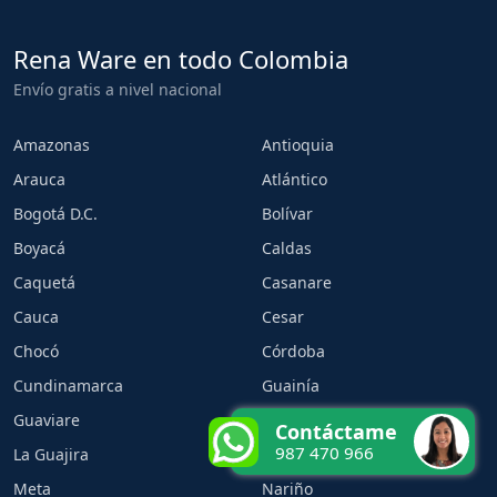
Rena Ware en todo Colombia
Envío gratis a nivel nacional
Amazonas
Antioquia
Arauca
Atlántico
Bogotá D.C.
Bolívar
Boyacá
Caldas
Caquetá
Casanare
Cauca
Cesar
Chocó
Córdoba
Cundinamarca
Guainía
Guaviare
Huila
Contáctame
987 470 966
La Guajira
Magdalena
Meta
Nariño