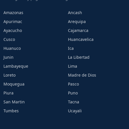
Amazonas
Ancash
Apurimac
Arequipa
Ayacucho
Cajamarca
Cusco
Huancavelica
Huanuco
Ica
Junin
La Libertad
Lambayeque
Lima
Loreto
Madre de Dios
Moquegua
Pasco
Piura
Puno
San Martin
Tacna
Tumbes
Ucayali