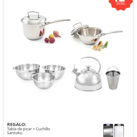
Dcto.
REGALO:
Tabla de picar + Cuchillo
Santoku