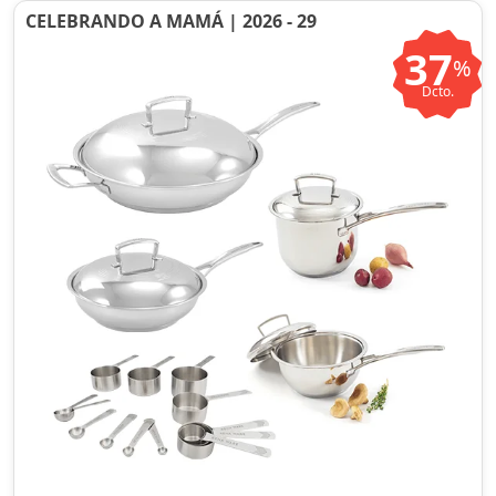
CELEBRANDO A MAMÁ | 2026 - 29
37
%
Dcto.