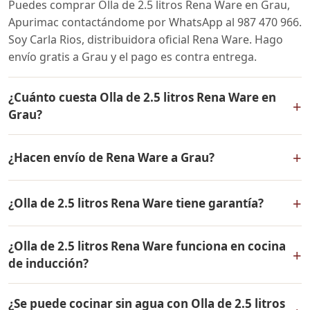
Puedes comprar Olla de 2.5 litros Rena Ware en Grau,
Apurimac contactándome por WhatsApp al 987 470 966.
Soy Carla Rios, distribuidora oficial Rena Ware. Hago
envío gratis a Grau y el pago es contra entrega.
¿Cuánto cuesta Olla de 2.5 litros Rena Ware en
+
Grau?
El precio de Olla de 2.5 litros Rena Ware es el mismo en
+
¿Hacen envío de Rena Ware a Grau?
todo el Perú. Contáctame por WhatsApp para conocer
el precio actual, promociones disponibles y facilidades
Sí, hacemos envío gratis de Olla de 2.5 litros Rena Ware
de pago en cuotas desde el 10% de inicial.
+
¿Olla de 2.5 litros Rena Ware tiene garantía?
a Grau, Apurimac y a todo el Perú. El pago es contra
entrega.
Sí, Olla de 2.5 litros Rena Ware tiene garantía de por
¿Olla de 2.5 litros Rena Ware funciona en cocina
vida contra defectos de fabricación. Todos los
+
de inducción?
productos Rena Ware están fabricados en acero
inoxidable quirúrgico 18/10 de la más alta calidad.
Sí, Olla de 2.5 litros Rena Ware es compatible con todo
¿Se puede cocinar sin agua con Olla de 2.5 litros
tipo de cocinas: gas, eléctrica, inducción y horno. Su