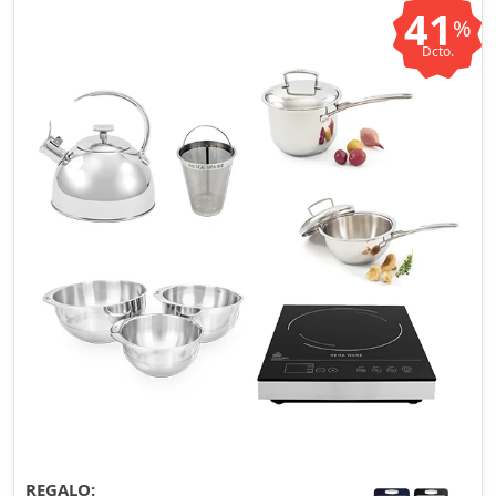
41
%
Dcto.
REGALO: