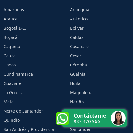
Amazonas
Antioquia
Arauca
Atlántico
Bogotá D.C.
Bolívar
Boyacá
Caldas
Caquetá
Casanare
Cauca
Cesar
Chocó
Córdoba
Cundinamarca
Guainía
Guaviare
Huila
La Guajira
Magdalena
Meta
Nariño
Norte de Santander
Putumayo
Contáctame
Quindío
Risaralda
987 470 966
San Andrés y Providencia
Santander