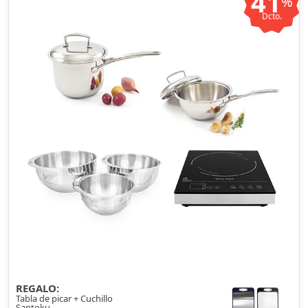
41
%
Dcto.
REGALO:
Tabla de picar + Cuchillo
Santoku