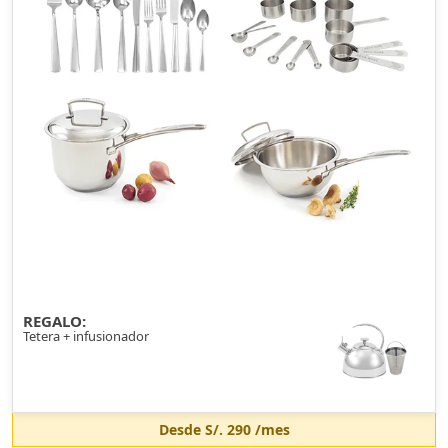
REGALO:
Tetera + infusionador
Desde
S/. 290
/mes