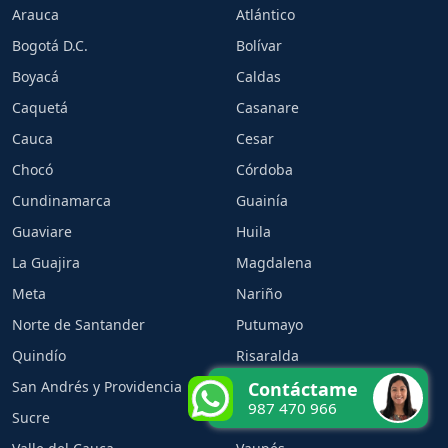
Arauca
Atlántico
Bogotá D.C.
Bolívar
Boyacá
Caldas
Caquetá
Casanare
Cauca
Cesar
Chocó
Córdoba
Cundinamarca
Guainía
Guaviare
Huila
La Guajira
Magdalena
Meta
Nariño
Norte de Santander
Putumayo
Quindío
Risaralda
San Andrés y Providencia
Santander
Contáctame
987 470 966
Sucre
Tolima