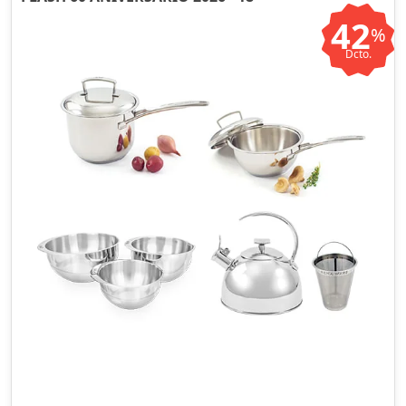
42
%
Dcto.