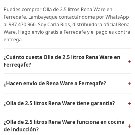
Puedes comprar Olla de 2.5 litros Rena Ware en
Ferreqafe, Lambayeque contactándome por WhatsApp
al 987 470 966. Soy Carla Rios, distribuidora oficial Rena
Ware. Hago envío gratis a Ferreqafe y el pago es contra
entrega.
¿Cuánto cuesta Olla de 2.5 litros Rena Ware en
+
Ferreqafe?
El precio de Olla de 2.5 litros Rena Ware es el mismo en
+
¿Hacen envío de Rena Ware a Ferreqafe?
todo el Perú. Contáctame por WhatsApp para conocer
el precio actual, promociones disponibles y facilidades
Sí, hacemos envío gratis de Olla de 2.5 litros Rena Ware
de pago en cuotas desde el 10% de inicial.
+
¿Olla de 2.5 litros Rena Ware tiene garantía?
a Ferreqafe, Lambayeque y a todo el Perú. El pago es
contra entrega.
Sí, Olla de 2.5 litros Rena Ware tiene garantía de por
¿Olla de 2.5 litros Rena Ware funciona en cocina
vida contra defectos de fabricación. Todos los
+
de inducción?
productos Rena Ware están fabricados en acero