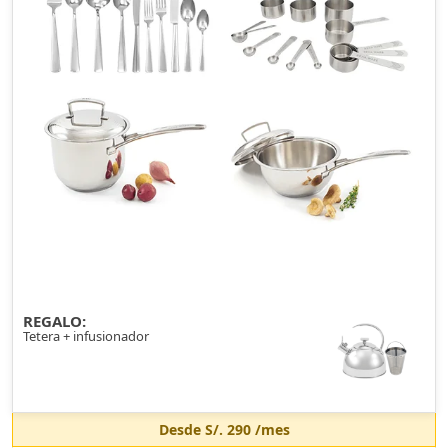
REGALO:
Tetera + infusionador
Desde
S/. 290
/mes