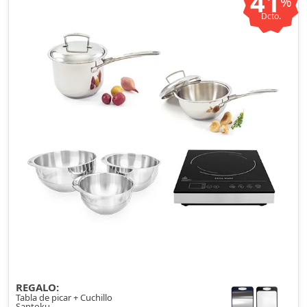
41
%
Dcto.
REGALO:
Tabla de picar + Cuchillo
Santoku