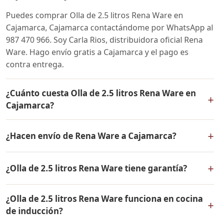
Puedes comprar Olla de 2.5 litros Rena Ware en
Cajamarca, Cajamarca contactándome por WhatsApp al
987 470 966. Soy Carla Rios, distribuidora oficial Rena
Ware. Hago envío gratis a Cajamarca y el pago es
contra entrega.
¿Cuánto cuesta Olla de 2.5 litros Rena Ware en
+
Cajamarca?
El precio de Olla de 2.5 litros Rena Ware es el mismo en
+
¿Hacen envío de Rena Ware a Cajamarca?
todo el Perú. Contáctame por WhatsApp para conocer
el precio actual, promociones disponibles y facilidades
Sí, hacemos envío gratis de Olla de 2.5 litros Rena Ware
de pago en cuotas desde el 10% de inicial.
+
¿Olla de 2.5 litros Rena Ware tiene garantía?
a Cajamarca, Cajamarca y a todo el Perú. El pago es
contra entrega.
Sí, Olla de 2.5 litros Rena Ware tiene garantía de por
¿Olla de 2.5 litros Rena Ware funciona en cocina
vida contra defectos de fabricación. Todos los
+
de inducción?
productos Rena Ware están fabricados en acero