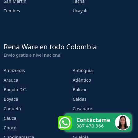
San Martin
Tacna
Tumbes
Ucayali
Rena Ware en todo Colombia
Envío gratis a nivel nacional
Amazonas
Antioquia
Arauca
Atlántico
Bogotá D.C.
Bolívar
Boyacá
Caldas
Caquetá
Casanare
Cauca
Cesar
Contáctame
987 470 966
Chocó
Córdoba
Cundinamarca
Guainía