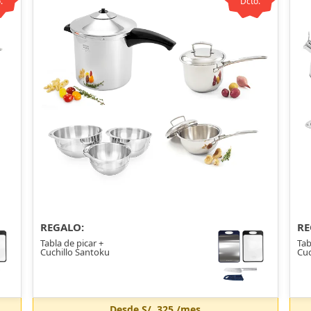
.
Dcto.
REGALO:
RE
Tabla de picar +
Tab
Cuchillo Santoku
Cuc
Desde
S/. 325
/mes