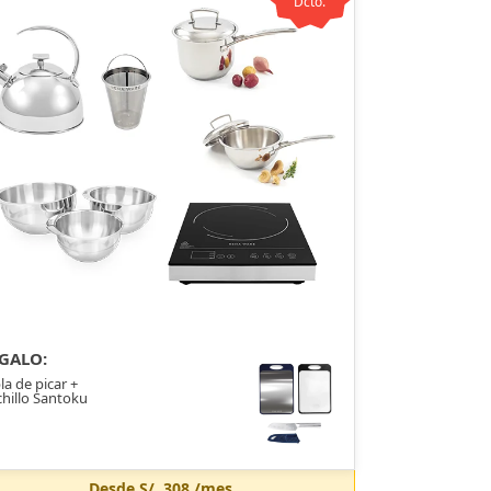
Dcto.
GALO:
la de picar +
hillo Santoku
Desde
S/. 308
/mes