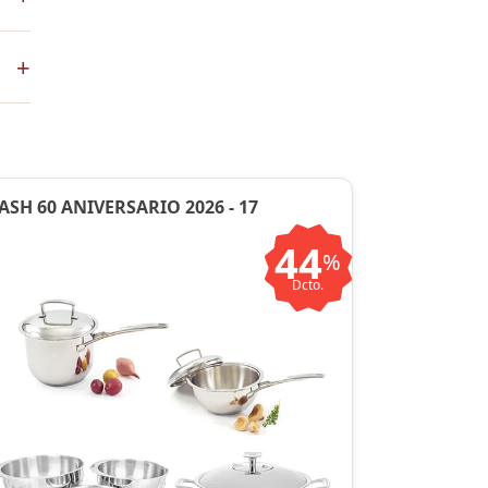
+
en
ASH 60 ANIVERSARIO 2026 - 17
44
%
Dcto.