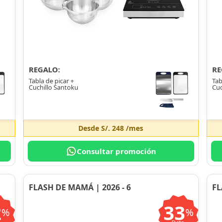
REGALO:
RE
Tabla de picar +
Tab
Cuchillo Santoku
Cuc
Desde
S/. 248
/mes
Consultar promoción
FLASH DE MAMÁ | 2026 - 6
FL
2
33
%
%