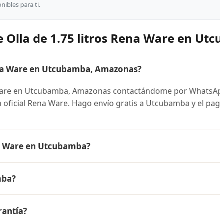
ibles para ti.
e Olla de 1.75 litros Rena Ware en U
ena Ware en Utcubamba, Amazonas?
a Ware en Utcubamba, Amazonas contactándome por WhatsA
ra oficial Rena Ware. Hago envío gratis a Utcubamba y el pa
ena Ware en Utcubamba?
e es el mismo en todo el Perú. Contáctame por WhatsApp par
mba?
nibles y facilidades de pago en cuotas desde el 10% de inic
itros Rena Ware a Utcubamba, Amazonas y a todo el Perú. El
rantía?