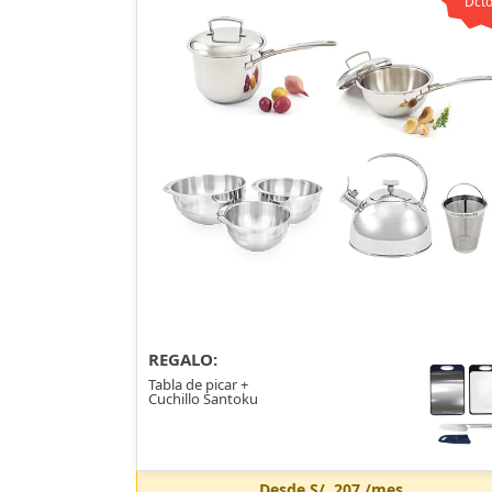
Dcto
REGALO:
Tabla de picar +
Cuchillo Santoku
Desde
S/. 207
/mes