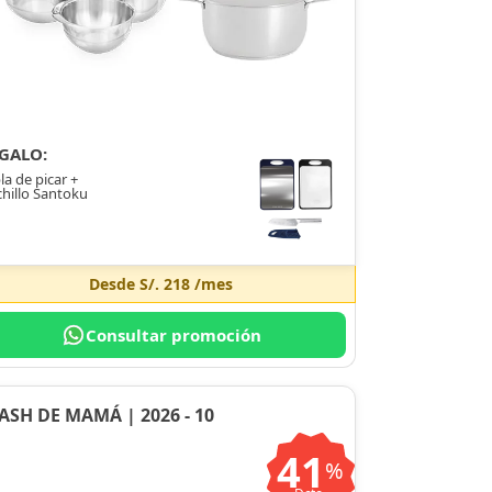
GALO:
la de picar +
hillo Santoku
Desde
S/. 218
/mes
Consultar promoción
ASH DE MAMÁ | 2026 - 10
41
%