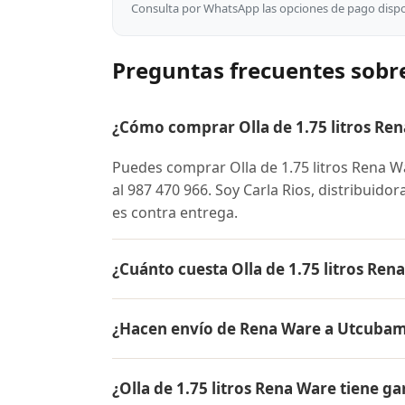
Consulta por WhatsApp las opciones de pago dispon
Preguntas frecuentes sobr
¿Cómo comprar Olla de 1.75 litros R
Puedes comprar Olla de 1.75 litros Ren
al 987 470 966. Soy Carla Rios, distribuido
es contra entrega.
¿Cuánto cuesta Olla de 1.75 litros R
El precio de Olla de 1.75 litros Rena War
¿Hacen envío de Rena Ware a Utcuba
conocer el precio actual, promociones dispo
Sí, hacemos envío gratis de Olla de 1.75 l
¿Olla de 1.75 litros Rena Ware tiene ga
pago es contra entrega.