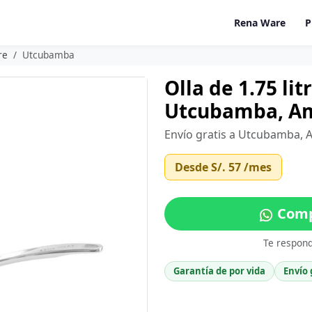
Rena Ware
P
re
Utcubamba
Olla de 1.75 li
Utcubamba, A
Envío gratis a Utcubamba, 
Desde
S/. 57
/mes
Comp
Te respon
Garantía de por vida
Envío