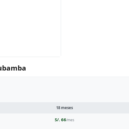
tcubamba
18 meses
S/. 66
/mes