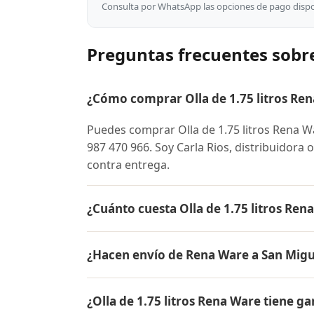
Consulta por WhatsApp las opciones de pago dispon
Preguntas frecuentes sobre
¿Cómo comprar Olla de 1.75 litros Re
Puedes comprar Olla de 1.75 litros Rena 
987 470 966. Soy Carla Rios, distribuidora 
contra entrega.
¿Cuánto cuesta Olla de 1.75 litros Ren
El precio de Olla de 1.75 litros Rena War
¿Hacen envío de Rena Ware a San Migu
conocer el precio actual, promociones dispo
Sí, hacemos envío gratis de Olla de 1.75 li
¿Olla de 1.75 litros Rena Ware tiene ga
pago es contra entrega.