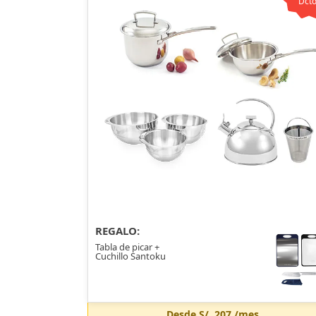
Dcto
REGALO:
Tabla de picar +
Cuchillo Santoku
Desde
S/. 207
/mes