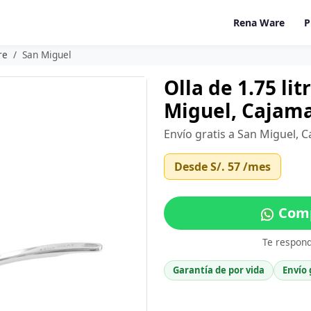
Rena Ware
P
re
San Miguel
Olla de 1.75 li
Miguel, Cajam
Envío gratis a San Miguel, 
Desde
S/. 57
/mes
Comp
Te respon
Garantía de por vida
Envío 