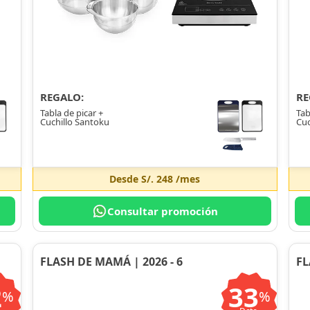
REGALO:
RE
Tabla de picar +
Tab
Cuchillo Santoku
Cuc
Desde
S/. 248
/mes
Consultar promoción
FLASH DE MAMÁ | 2026 - 6
FL
2
33
%
%