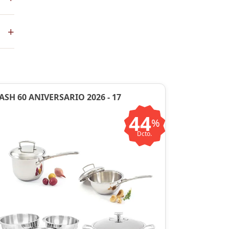
+
en
ASH 60 ANIVERSARIO 2026 - 17
44
%
Dcto.