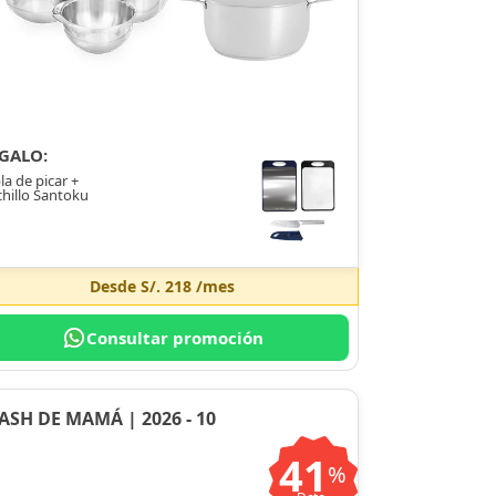
GALO:
la de picar +
hillo Santoku
Desde
S/. 218
/mes
Consultar promoción
ASH DE MAMÁ | 2026 - 10
41
%