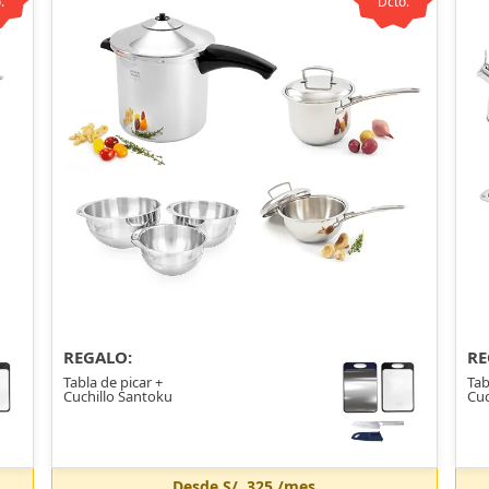
.
Dcto.
REGALO:
RE
Tabla de picar +
Tab
Cuchillo Santoku
Cuc
Desde
S/. 325
/mes