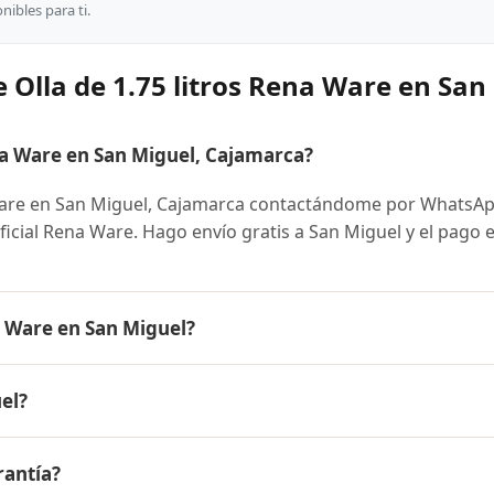
ibles para ti.
 Olla de 1.75 litros Rena Ware en San
na Ware en San Miguel, Cajamarca?
Ware en San Miguel, Cajamarca contactándome por WhatsAp
oficial Rena Ware. Hago envío gratis a San Miguel y el pago 
a Ware en San Miguel?
e es el mismo en todo el Perú. Contáctame por WhatsApp par
el?
nibles y facilidades de pago en cuotas desde el 10% de inic
tros Rena Ware a San Miguel, Cajamarca y a todo el Perú. El
rantía?