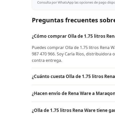
Consulta por WhatsApp las opciones de pago dispon
Preguntas frecuentes sobre
¿Cómo comprar Olla de 1.75 litros R
Puedes comprar Olla de 1.75 litros Rena
987 470 966. Soy Carla Rios, distribuidora 
contra entrega.
¿Cuánto cuesta Olla de 1.75 litros Re
El precio de Olla de 1.75 litros Rena War
¿Hacen envío de Rena Ware a Maraqo
conocer el precio actual, promociones dispo
Sí, hacemos envío gratis de Olla de 1.75 l
¿Olla de 1.75 litros Rena Ware tiene ga
contra entrega.