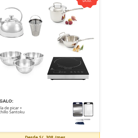
Dcto.
GALO:
la de picar +
hillo Santoku
Desde
S/. 308
/mes