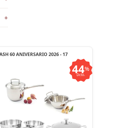
+
en
ASH 60 ANIVERSARIO 2026 - 17
44
%
Dcto.