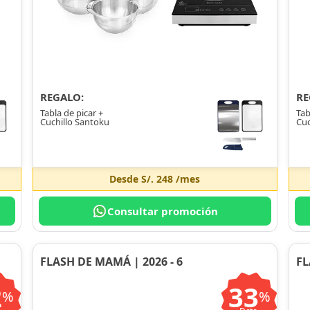
REGALO:
RE
Tabla de picar +
Tab
Cuchillo Santoku
Cuc
Desde
S/. 248
/mes
Consultar promoción
FLASH DE MAMÁ | 2026 - 6
FL
2
33
%
%