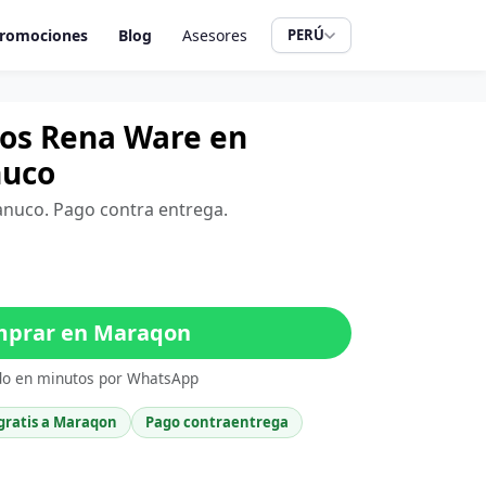
romociones
Blog
Asesores
PERÚ
tros Rena Ware en
nuco
anuco. Pago contra entrega.
prar en Maraqon
do en minutos por WhatsApp
gratis a Maraqon
Pago contraentrega