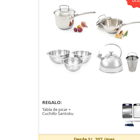
Dcto
REGALO:
Tabla de picar +
Cuchillo Santoku
Desde
S/. 207
/mes