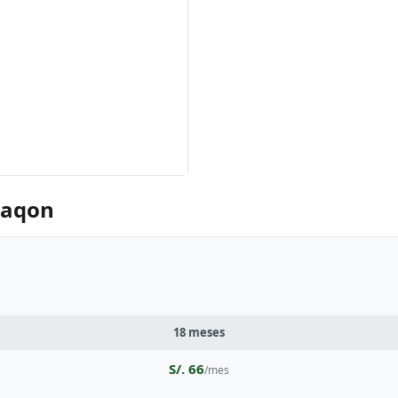
raqon
18 meses
S/. 66
/mes