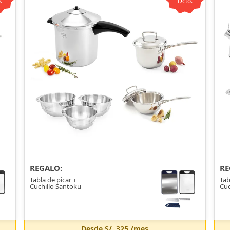
.
Dcto.
REGALO:
RE
Tabla de picar +
Tab
Cuchillo Santoku
Cuc
Desde
S/. 325
/mes