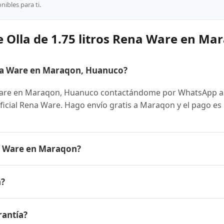
ibles para ti.
 Olla de 1.75 litros Rena Ware en Ma
ena Ware en Maraqon, Huanuco?
 Ware en Maraqon, Huanuco contactándome por WhatsApp a
oficial Rena Ware. Hago envío gratis a Maraqon y el pago es
na Ware en Maraqon?
e es el mismo en todo el Perú. Contáctame por WhatsApp par
n?
nibles y facilidades de pago en cuotas desde el 10% de inic
itros Rena Ware a Maraqon, Huanuco y a todo el Perú. El pag
rantía?