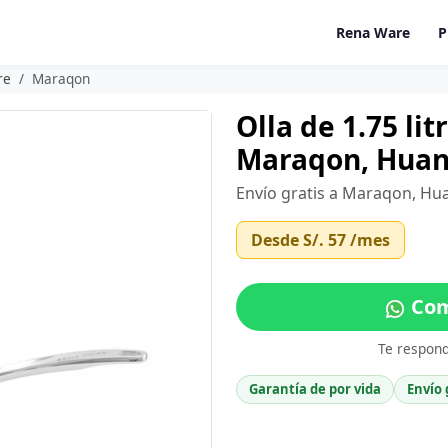
Rena Ware
P
re
Maraqon
Olla de 1.75 li
Maraqon, Hua
Envío gratis a Maraqon, Hu
Desde
S/. 57
/mes
Com
Te respon
Garantía de por vida
Envío 